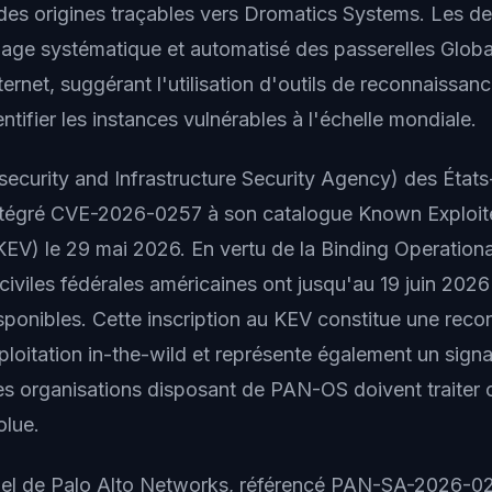
des origines traçables vers Dromatics Systems. Les 
lage systématique et automatisé des passerelles Globa
ternet, suggérant l'utilisation d'outils de reconnaiss
ntifier les instances vulnérables à l'échelle mondiale.
ecurity and Infrastructure Security Agency) des États
intégré CVE-2026-0257 à son catalogue Known Exploi
(KEV) le 29 mai 2026. En vertu de la Binding Operationa
civiles fédérales américaines ont jusqu'au 19 juin 202
isponibles. Cette inscription au KEV constitue une rec
exploitation in-the-wild et représente également un signal
 les organisations disposant de PAN-OS doivent traite
olue.
iciel de Palo Alto Networks, référencé PAN-SA-2026-