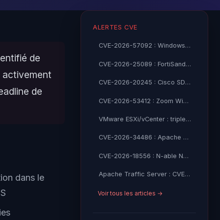
ALERTES CVE
CVE-2026-57092 : Windows VMSwitch CVSS 9.9 élévation SYSTEM
ntifié de
CVE-2026-25089 : FortiSandbox RCE non-auth CVSS 9.8 exploité
e activement
CVE-2026-20245 : Cisco SD-WAN Manager zero-day root access
eadline de
CVE-2026-53412 : Zoom Windows prise de compte CVSS 9.8
VMware ESXi/vCenter : triple faille critique CVE-2026-59309/47876
CVE-2026-34486 : Apache Tomcat RCE via EncryptInterceptor – CISA KEV
CVE-2026-18556 : N-able N-central prise de contrôle admin — CISA KEV
Apache Traffic Server : CVE-2026-58154/58155/58161 CVSS 9.2 critiques
ion dans le
OS
Voir tous les articles →
ies