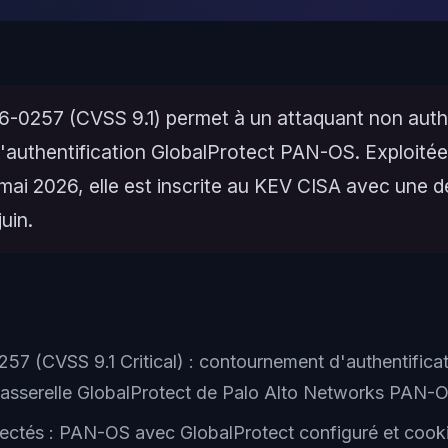
-0257 (CVSS 9.1) permet à un attaquant non authe
l'authentification GlobalProtect PAN-OS. Exploité
 mai 2026, elle est inscrite au KEV CISA avec une d
uin.
7 (CVSS 9.1 Critical) : contournement d'authentificat
a passerelle GlobalProtect de Palo Alto Networks PAN-
ectés : PAN-OS avec GlobalProtect configuré et cook