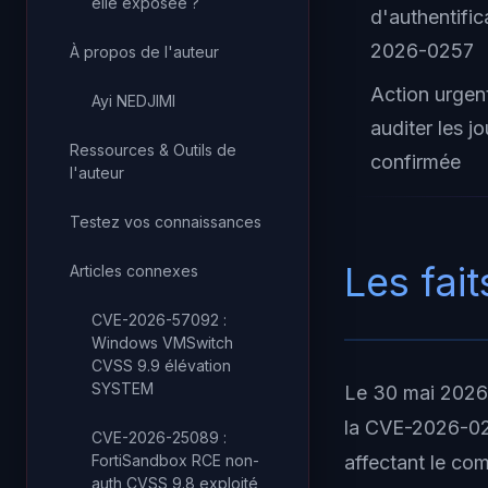
elle exposée ?
d'authentifi
2026-0257
À propos de l'auteur
Action urgen
Ayi NEDJIMI
auditer les j
Ressources & Outils de
confirmée
l'auteur
Testez vos connaissances
Les fait
Articles connexes
CVE-2026-57092 :
Windows VMSwitch
CVSS 9.9 élévation
SYSTEM
Le 30 mai 2026,
la CVE-2026-025
CVE-2026-25089 :
FortiSandbox RCE non-
affectant le co
auth CVSS 9.8 exploité