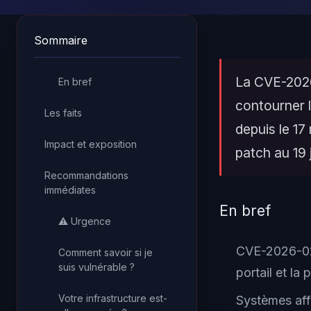
Sommaire
La CVE-2026
En bref
contourner 
Les faits
depuis le 17
Impact et exposition
patch au 19 j
Recommandations
immédiates
En bref
⚠️ Urgence
CVE-2026-025
Comment savoir si je
suis vulnérable ?
portail et l
Votre infrastructure est-
Systèmes aff