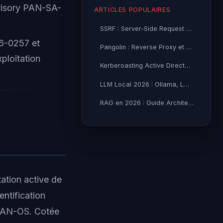
dvisory PAN-SA-
ARTICLES POPULAIRES
SSRF : Server-Side Request Forgery — Exploitation Avancée
26-0257 et
Pangolin : Reverse Proxy et Tunnel Self-Hosted — Guide
ploitation
Kerberoasting Active Directory : Attaque et Défense 2026
LLM Local 2026 : Ollama, LM Studio ou vLLM — Quel Outil selon
RAG en 2026 : Guide Architecture, Vectorisation & Chunking
ation active de
ntification
 PAN-OS. Cotée