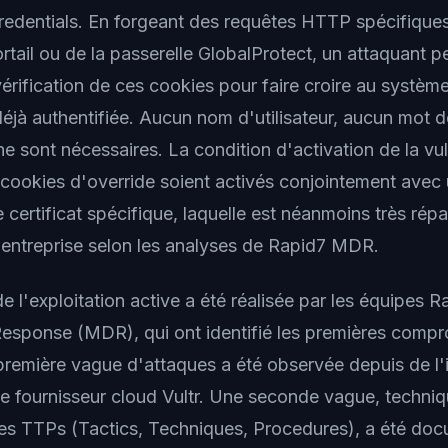
credentials. En forgeant des requêtes HTTP spécifique
ortail ou de la passerelle GlobalProtect, un attaquant 
rification de ces cookies pour faire croire au système
déjà authentifiée. Aucun nom d'utilisateur, aucun mot 
t ne sont nécessaires. La condition d'activation de la vul
s cookies d'override soient activés conjointement avec
 certificat spécifique, laquelle est néanmoins très rép
entreprise selon les analyses de Rapid7 MDR.
e l'exploitation active a été réalisée par les équipes
esponse (MDR), qui ont identifié les premières compro
remière vague d'attaques a été observée depuis de l'i
e fournisseur cloud Vultr. Une seconde vague, techni
ses TTPs (Tactics, Techniques, Procedures), a été doc