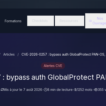
Nos
Checklists
Ressources
Formations
Ouvrage
/
Articles
/
CVE-2026-0257 : bypass auth GlobalProtect PAN-OS,
Alertes CVE
: bypass auth GlobalProtect P
•
Mis à jour le
7 août 2026
•
8 min de lecture
•
1252 mots
•
355 