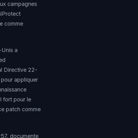
deux campagnes
lProtect
ance comme
-Unis a
ted
l Directive 22-
6 pour appliquer
onnaissance
 fort pour le
r ce patch comme
0257, documente