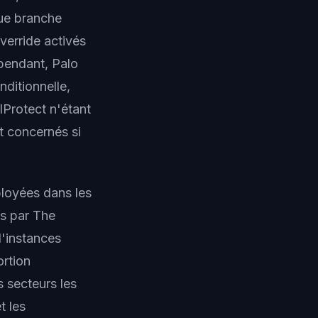
que branche
verride activés
ependant, Palo
ditionnelle,
lProtect n'étant
 concernés si
ployées dans les
s par The
d'instances
ortion
s secteurs les
t les