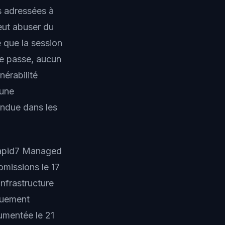
s adressées à
peut abuser du
 que la session
de passe, aucun
nérabilité
 une
andue dans les
 Rapid7 Managed
missions le 17
nfrastructure
quement
umentée le 21