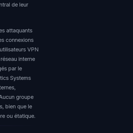
tral de leur
les attaquants
des connexions
utilisateurs VPN
réseau interne
és par le
atics Systems
ternes,
 Aucun groupe
, bien que le
re ou étatique.