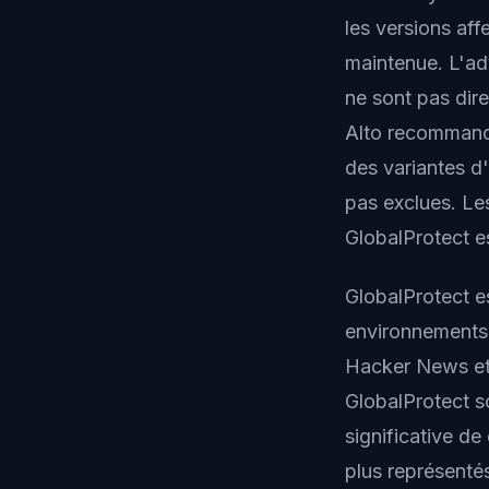
les versions af
maintenue. L'ad
ne sont pas dir
Alto recommande
des variantes d'
pas exclues. L
GlobalProtect e
GlobalProtect e
environnements 
Hacker News et 
GlobalProtect s
significative d
plus représentés