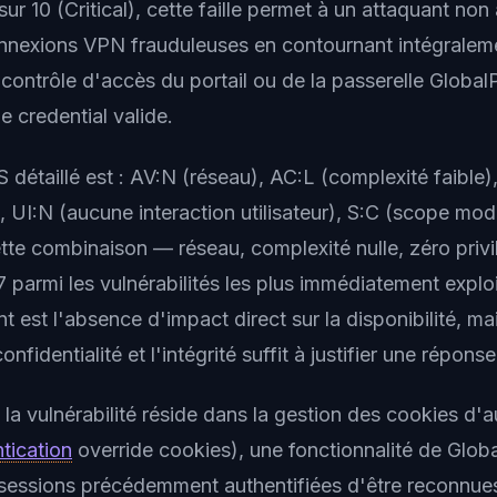
sur 10 (Critical), cette faille permet à un attaquant non 
onnexions VPN frauduleuses en contournant intégraleme
ontrôle d'accès du portail ou de la passerelle Global
 credential valide.
 détaillé est : AV:N (réseau), AC:L (complexité faible
), UI:N (aucune interaction utilisateur), S:C (scope modi
tte combinaison — réseau, complexité nulle, zéro priv
armi les vulnérabilités les plus immédiatement exploi
t est l'absence d'impact direct sur la disponibilité, ma
nfidentialité et l'intégrité suffit à justifier une répon
a vulnérabilité réside dans la gestion des cookies d'a
tication
override cookies), une fonctionnalité de Glob
sessions précédemment authentifiées d'être reconnues