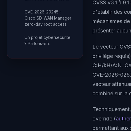
CVSS v3.1 à 9.1 
d'établir des c
CVE-2026-20245 :
Cisco SD-WAN Manager
mécanismes de c
zero-day root access
présenter aucune
Un projet cybersécurité
? Parlons-en.
Le vecteur CVSS
privilège requis
C:H/I:H/A:N. Ce
CVE-2026-0257 p
vecteur atténuan
combiné sur la co
Techniquement, l
override (
authen
permettant aux 