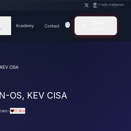
7 min restantes
Devis
Academy
Contact
s
gratuit
 KEV CISA
AN-OS, KEV CISA
vues
•
0 like