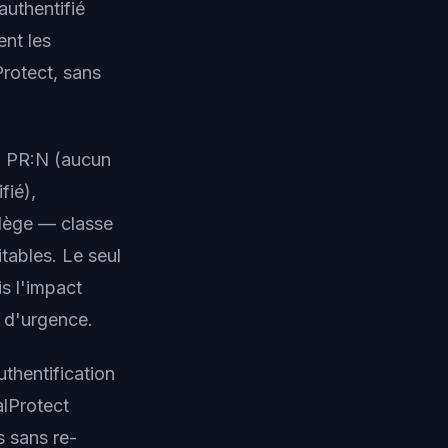
authentifié
nt les
Protect, sans
), PR:N (aucun
fié),
ilège — classe
tables. Le seul
is l'impact
se d'urgence.
uthentification
alProtect
 sans re-