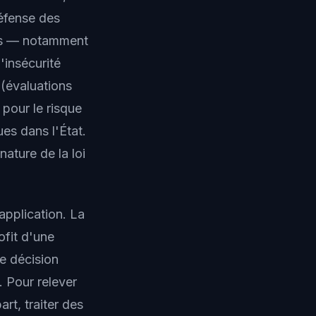
défense des
ions — notamment
'insécurité
 (évaluations
pour le risque
es dans l'État.
ature de la loi
application. La
ofit d'une
de décision
 Pour relever
rt, traiter des