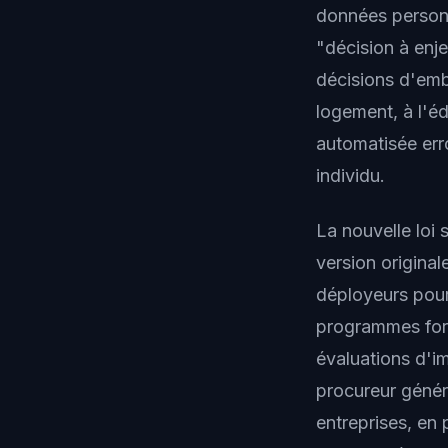
données personne
"décision à enj
décisions d'emb
logement, à l'é
automatisée err
individu.
La nouvelle loi 
version original
déployeurs pour 
programmes form
évaluations d'i
procureur génér
entreprises, en 