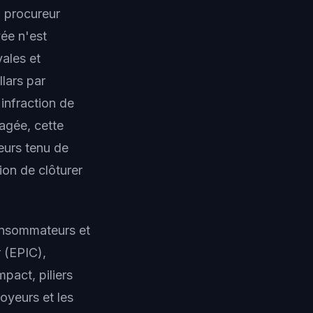
u procureur
vée n'est
ales et
lars par
 infraction de
agée, cette
leurs tenu de
ion de clôturer
consommateurs et
 (EPIC),
pact, piliers
loyeurs et les