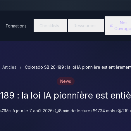
Nos
Checklists
Ressources
Formations
Ouvrage
Articles
/
Colorado SB 26-189 : la loi IA pionnière est entièreme
News
89 : la loi IA pionnière est ent
•
Mis à jour le
7 août 2026
•
8 min de lecture
•
1734 mots
•
219 