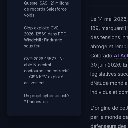
Questel SAS : 21 millions
de records Salesforce
volés
Le 14 mai 2026,
189, marquant l'
Clop exploite CVE-
2026-12569 dans PTC
des tensions inh
Windchill : l'industrie
sous feu
abroge et rempl
Colorado
AI Ac
CVE-2026-18577 : N-
30 juin 2026. E
able N-central
contourne son correctif
législatives suc
— CISA KEV exploité
d'étude mondial 
activement
individus et co
Un projet cybersécurité
? Parlons-en.
L'origine de cet
par le monde des
défenseurs des d