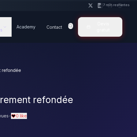
7 min restantes
Devis
Academy
Contact
s
gratuit
nt refondée
ièrement refondée
vues
•
0 like