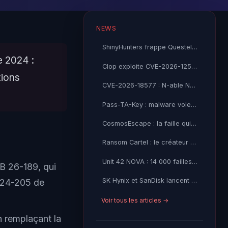
NEWS
ShinyHunters frappe Questel SAS : 21 millions de records Salesforce volés
e 2024 :
Clop exploite CVE-2026-12569 dans PTC Windchill : l'industrie sous feu
tions
CVE-2026-18577 : N-able N-central contourne son correctif — CISA KEV exploité activement
Pass-TA-Key : malware vole vos passkeys Google sans alerte
CosmosEscape : la faille qui menaçait tout Azure Cosmos DB
Ransom Cartel : le créateur condamné à 16 ans de prison
Unit 42 NOVA : 14 000 failles open source détectées par IA
SB 26-189, qui
SK Hynix et SanDisk lancent le standard High Bandwidth Flash
B 24-205 de
Voir tous les articles →
n remplaçant la