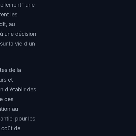
riellement" une
ent les
it, au
ù une décision
ur la vie d'un
tes de la
urs et
n d'établir des
re des
ation au
ntiel pour les
e coût de