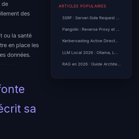
, de
ARTICLES POPULAIRES
ellement des
SSRF : Server-Side Request Forgery — Exploitation Avancée
Pangolin : Reverse Proxy et Tunnel Self-Hosted — Guide
t ou la santé
Kerberoasting Active Directory : Attaque et Défense 2026
tre en place les
LLM Local 2026 : Ollama, LM Studio ou vLLM — Quel Outil selon
des données.
RAG en 2026 : Guide Architecture, Vectorisation & Chunking
fonte
crit sa