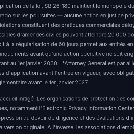
plication de la loi, SB 26-189 maintient le monopole d
rado sur les poursuites — aucune action en justice pri
violations constituent des pratiques commerciales déloy
sibles d'amendes civiles pouvant atteindre 20 000 dol
oit à la régularisation de 60 jours permet aux entités en
nquements avant qu'une action coercitive ne soit eng
rant au 1er janvier 2030. L'Attorney General est par ail
es d'application avant l'entrée en vigueur, avec obligat
lementaire avant le 1er janvier 2027.
n accueil mitigé. Les organisations de protection des 
ques, notamment l'Electronic Privacy Information Center
ppression du devoir de diligence et des évaluations d'im
a version originale. À l'inverse, les associations d'emp