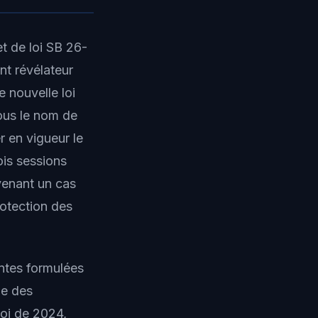
t de loi SB 26-
nt révélateur
e nouvelle loi
ous le nom de
r en vigueur le
ois sessions
evenant un cas
rotection des
entes formulées
ie des
loi de 2024,