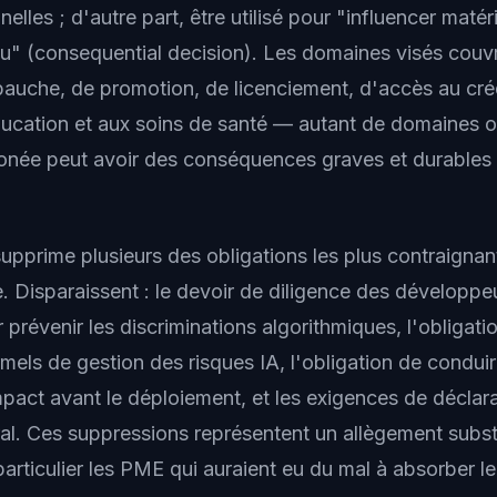
lles ; d'autre part, être utilisé pour "influencer maté
eu" (consequential decision). Les domaines visés couvr
auche, de promotion, de licenciement, d'accès au créd
ducation et aux soins de santé — autant de domaines o
onée peut avoir des conséquences graves et durables s
supprime plusieurs des obligations les plus contraignan
e. Disparaissent : le devoir de diligence des développe
prévenir les discriminations algorithmiques, l'obligatio
els de gestion des risques IA, l'obligation de condui
mpact avant le déploiement, et les exigences de déclar
al. Ces suppressions représentent un allègement substa
particulier les PME qui auraient eu du mal à absorber l