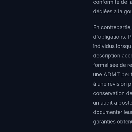
conformité de la
dédiées à la go
En contrepartie,
d'obligations. P
individus lorsq
description acc
formalisée de r
une ADMT peut êt
à une révision p
conservation de
un audit a post
documenter leurs
garanties obtenu