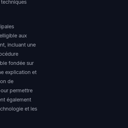
t techniques
cipales
lligible aux
nt, incluant une
rocédure
able fondée sur
e explication et
ion de
pour permettre
ent également
chnologie et les