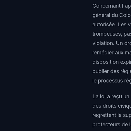
Concernant l'ap
général du Colo
autorisée. Les 
trompeuses, pas
violation. Un dr
remédier aux ma
disposition expi
publier des règl
le processus rég
La loi a reçu u
des droits civi
regrettent la su
protecteurs de l