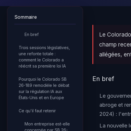
Sommaire
Le Colorado 
En bref
champ recent
Trois sessions législatives,
allégées, en
une refonte totale :
comment le Colorado a
réécrit sa première loi IA
En bref
Pourquoi le Colorado SB
26-189 remodèle le débat
sur la régulation IA aux
Le gouverneu
États-Unis et en Europe
abroge et re
Ce qu'il faut retenir
2024) : l'ent
Mon entreprise est-elle
La nouvelle 
concernée par SB 26-