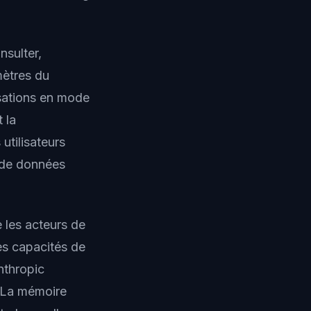
nsulter,
mètres du
rsations en mode
 la
utilisateurs
e de données
e les acteurs de
es capacités de
nthropic
 La mémoire