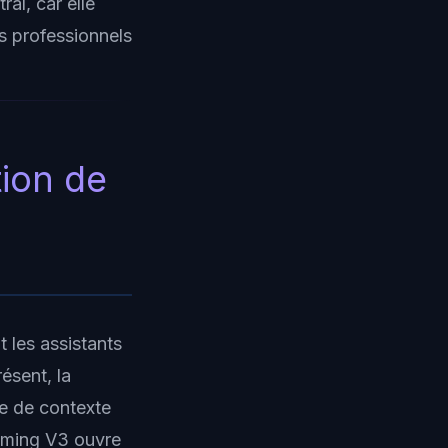
al, car elle
s professionnels
tion de
les assistants
ésent, la
e de contexte
eaming V3 ouvre