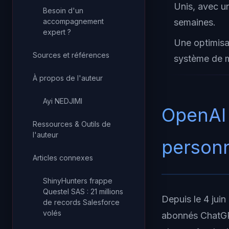
Unis, avec u
Besoin d'un
accompagnement
semaines.
expert ?
Une optimisat
Sources et références
système de mé
À propos de l'auteur
Ayi NEDJIMI
OpenAI 
Ressources & Outils de
l'auteur
personn
Articles connexes
ShinyHunters frappe
Questel SAS : 21 millions
Depuis le 4 jui
de records Salesforce
volés
abonnés ChatGPT