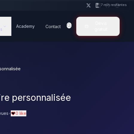
7 min restantes
Devis
Academy
Contact
s
gratuit
sonnalisée
re personnalisée
vues
•
0 like