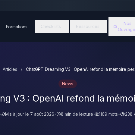
Nos
Checklists
Ressources
Formations
Ouvrage
Articles
/
ChatGPT Dreaming V3 : OpenAI refond la mémoire per
News
g V3 : OpenAI refond la mémoi
•
Mis à jour le
7 août 2026
•
8 min de lecture
•
1169 mots
•
238 