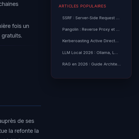
chaines
ARTICLES POPULAIRES
SSRF : Server-Side Request Forgery — Exploitation Avancée
ière fois un
Pangolin : Reverse Proxy et Tunnel Self-Hosted — Guide
gratuits.
Kerberoasting Active Directory : Attaque et Défense 2026
LLM Local 2026 : Ollama, LM Studio ou vLLM — Quel Outil selon
RAG en 2026 : Guide Architecture, Vectorisation & Chunking
auprès de ses
ue la refonte la