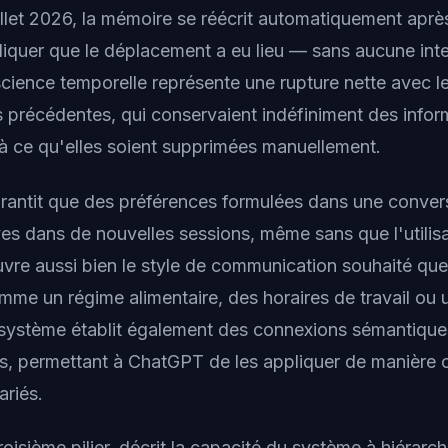
illet 2026, la mémoire se réécrit automatiquement aprè
iquer que le déplacement a eu lieu — sans aucune inte
science temporelle représente une rupture nette avec l
 précédentes, qui conservaient indéfiniment des infor
à ce qu'elles soient supprimées manuellement.
arantit que des préférences formulées dans une conver
es dans de nouvelles sessions, même sans que l'utilisa
uvre aussi bien le style de communication souhaité que
mme un régime alimentaire, des horaires de travail ou 
e système établit également des connexions sémantique
es, permettant à ChatGPT de les appliquer de manière
ariés.
roisième pilier, décrit la capacité du système à hiérarch