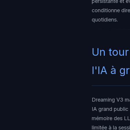
persistante et é
conditionne dir
quotidiens.
Un tour
l'IA à 
Dreaming V3 ma
IA grand public 
mémoire des LLM
limitée à la se