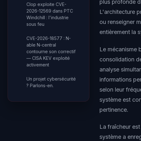
plus profonde d
Clop exploite CVE-
2026-12569 dans PTC
L'architecture p
Windchill : l'industrie
ou renseigner 
sous feu
entièrement la 
CVE-2026-18577 : N-
able N-central
Le mécanisme ba
contourne son correctif
— CISA KEV exploité
consolidation d
activement
analyse simulta
informations per
Un projet cybersécurité
? Parlons-en.
selon leur fréqu
système est conç
pertinence.
La fraîcheur est
système a enregi