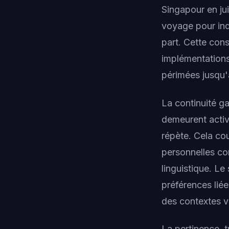
Singapour en ju
voyage pour ind
part. Cette con
implémentations
périmées jusqu'
La continuité g
demeurent activ
répète. Cela co
personnelles co
linguistique. L
préférences lié
des contextes v
La pertinence, t