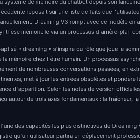
u système de mémoire du chatbot depuis son lancement
récédente reposait sur une liste de faits que l'utilisateu
manuellement. Dreaming V3 rompt avec ce modèle en a
synthèse mémorielle via un processus d'arrière-plan con
ptisé « dreaming » s'inspire du rôle que joue le somm
e la mémoire chez l'être humain. Un processus asynch
nément de nombreuses conversations passées, en extra
tinentes, met à jour les entrées obsolètes et pondère 
ence d'apparition. Selon les notes de version officielle
u autour de trois axes fondamentaux : la fraîcheur, la 
 l'une des capacités les plus distinctives de Dreaming V
stré qu'un utilisateur partira en déplacement professi