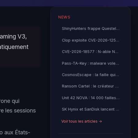
NEWS
ShinyHunters frappe Questel SAS : 21 millions de records Salesforce volés
eaming V3,
Clop exploite CVE-2026-12569 dans PTC Windchill : l'industrie sous feu
matiquement
CVE-2026-18577 : N-able N-central contourne son correctif — CISA KEV exploité activement
Pass-TA-Key : malware vole vos passkeys Google sans alerte
CosmosEscape : la faille qui menaçait tout Azure Cosmos DB
Ransom Cartel : le créateur condamné à 16 ans de prison
Unit 42 NOVA : 14 000 failles open source détectées par IA
rone qui
SK Hynix et SanDisk lancent le standard High Bandwidth Flash
re les sessions
Voir tous les articles →
o aux États-