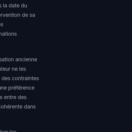
s la date du
rvention de sa
es
mations
sation ancienne
teur ne les
 des contraintes
une préférence
s entre des
 cohérente dans
iser les