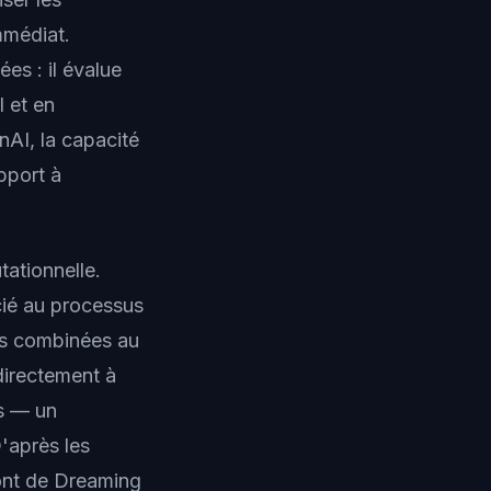
mmédiat.
es : il évalue
l et en
nAI, la capacité
pport à
tationnelle.
cié au processus
ns combinées au
directement à
ts — un
'après les
ront de Dreaming