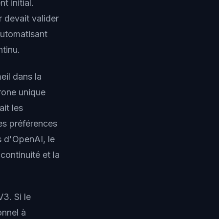
 initial.
r devait valider
utomatisant
tinu.
eil dans la
rone unique
it les
les préférences
s d'OpenAI, le
continuité et la
3. Si le
onnel à