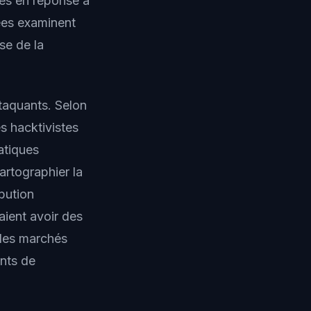
nes en réponse à
ées examinent
ise de la
taquants. Selon
 hacktivistes
tatiques
artographier la
ibution
aient avoir des
 des marchés
nts de