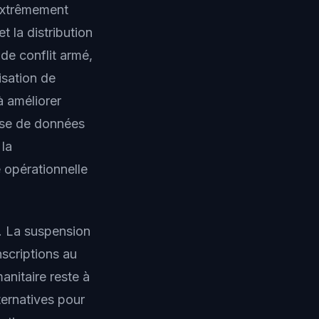
 extrêmement
t la distribution
de conflit armé,
isation de
à améliorer
base de données
 la
é opérationnelle
. La suspension
nscriptions au
nitaire reste à
lternatives pour