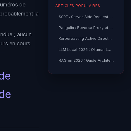
 numéros de
ARTICLES POPULAIRES
 probablement la
SSRF : Server-Side Request Forgery — Exploitation Avancée
Pangolin : Reverse Proxy et Tunnel Self-Hosted — Guide
endue ; aucun
Kerberoasting Active Directory : Attaque et Défense 2026
ours en cours.
LLM Local 2026 : Ollama, LM Studio ou vLLM — Quel Outil selon
RAG en 2026 : Guide Architecture, Vectorisation & Chunking
 de
 de