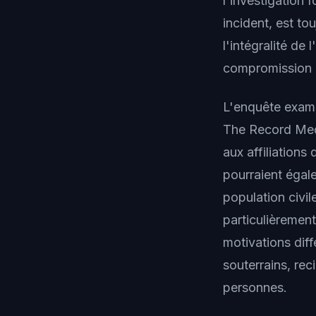
l'investigation 
incident, est t
l'intégralité de
compromission et
L'enquête exami
The Record Medi
aux affiliations
pourraient égal
population civil
particulièrement
motivations dif
souterrains, re
personnes.