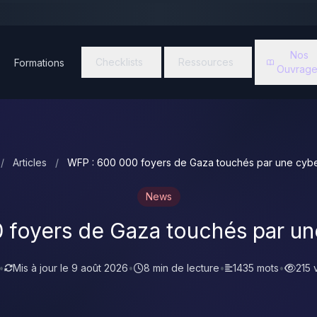
Nos
Checklists
Ressources
Formations
Ouvrage
/
Articles
/
WFP : 600 000 foyers de Gaza touchés par une cyb
News
 foyers de Gaza touchés par un
•
Mis à jour le
9 août 2026
•
8 min de lecture
•
1435 mots
•
215 