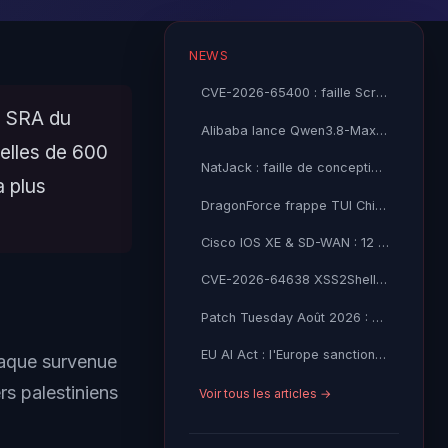
NEWS
CVE-2026-65400 : faille Screen Sharing corrigée dans macOS
n SRA du
Alibaba lance Qwen3.8-Max, un modèle IA 2,4 T paramètres
elles de 600
NatJack : faille de conception NAT compromet TCP et DNS
a plus
DragonForce frappe TUI China : passeports, visas et données financières exfiltrés
Cisco IOS XE & SD-WAN : 12 CVE critiques CVSS 9.8-9.9 publiées le 5 août 2026
CVE-2026-64638 XSS2Shell : le XSS non-auth qui mène au RCE sur 43% du web
Patch Tuesday Août 2026 : 85 CVE corrigées, 6 Critiques, 0 Zero-Day exploité
EU AI Act : l'Europe sanctionne désormais les GPAI
taque survenue
s palestiniens
Voir tous les articles →