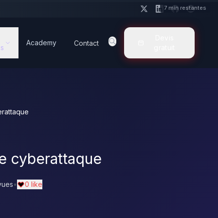
7 min restantes
Devis
Academy
Contact
s
gratuit
erattaque
e cyberattaque
vues
•
0 like