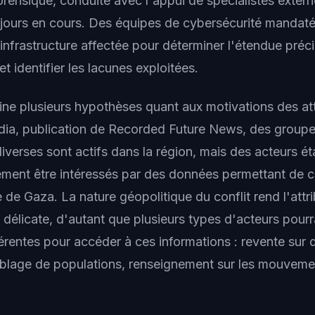
forensique, conduite avec l'appui de spécialistes exter
oujours en cours. Des équipes de cybersécurité mandat
 l'infrastructure affectée pour déterminer l'étendue préc
 identifier les lacunes exploitées.
ne plusieurs hypothèses quant aux motivations des at
a, publication de Recorded Future News, des groupes
 diverses sont actifs dans la région, mais des acteurs é
ement être intéressés par des données permettant de c
e de Gaza. La nature géopolitique du conflit rend l'attr
 délicate, d'autant que plusieurs types d'acteurs pourr
férentes pour accéder à ces informations : revente sur
ciblage de populations, renseignement sur les mouveme