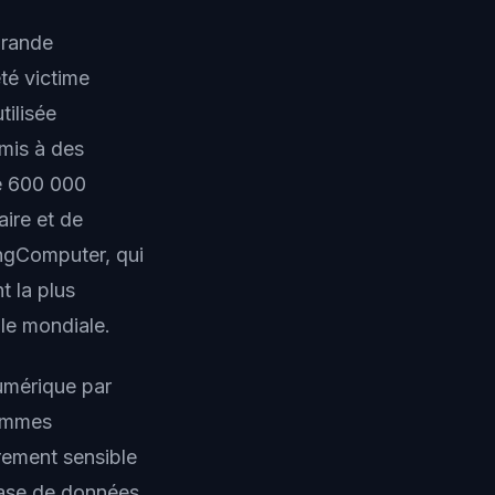
grande
té victime
tilisée
rmis à des
ue 600 000
ire et de
ngComputer, qui
t la plus
le mondiale.
numérique par
rammes
rement sensible
base de données