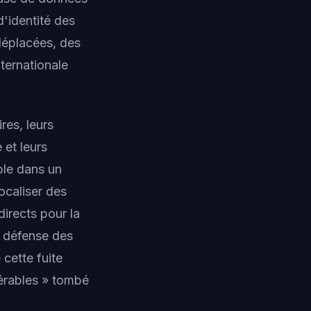
d'identité des
déplacées, des
ternationale
es, leurs
 et leurs
ble dans un
localiser des
irects pour la
e défense des
 cette fuite
nérables » tombé