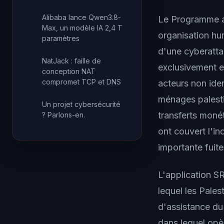
Alibaba lance Qwen3.8-
Le Programme al
Max, un modèle IA 2,4 T
organisation hu
paramètres
d'une cyberattaq
NatJack : faille de
exclusivement en
conception NAT
compromet TCP et DNS
acteurs non ide
ménages palesti
Un projet cybersécurité
transferts moné
? Parlons-en.
ont couvert l'in
importante fuit
L'application S
lequel les Pale
d'assistance du
dans lequel opè