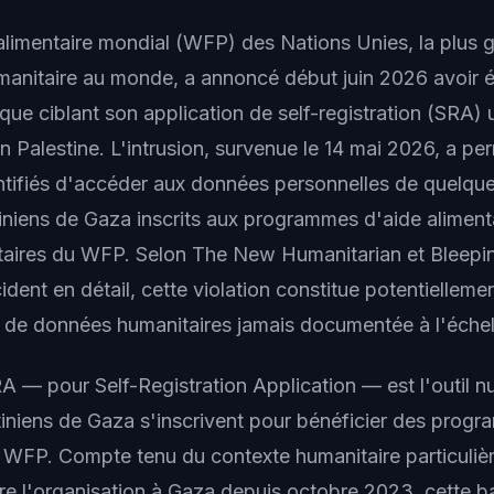
imentaire mondial (WFP) des Nations Unies, la plus 
manitaire au monde, a annoncé début juin 2026 avoir é
ue ciblant son application de self-registration (SRA) u
 Palestine. L'intrusion, survenue le 14 mai 2026, a pe
ntifiés d'accéder aux données personnelles de quelq
niens de Gaza inscrits aux programmes d'aide alimenta
taires du WFP. Selon The New Humanitarian et Bleepi
cident en détail, cette violation constitue potentiellemen
e de données humanitaires jamais documentée à l'échel
RA — pour Self-Registration Application — est l'outil 
stiniens de Gaza s'inscrivent pour bénéficier des prog
 WFP. Compte tenu du contexte humanitaire particuliè
re l'organisation à Gaza depuis octobre 2023, cette 