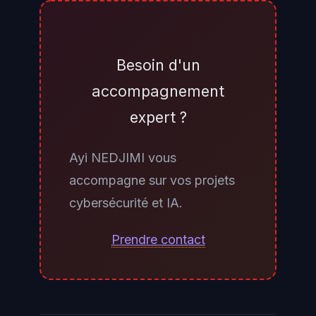
chiffrement de bout en bout basé
sur le protocole Olm/Megolm
protège les conversations privées
Besoin d'un
: même avec un compte
accompagnement
compromis, l'attaquant ne peut
expert ?
pas déchiffrer les messages privés
des autres utilisateurs. Seuls les
Ayi NEDJIMI vous
salons publics — non chiffrés de
accompagne sur vos projets
bout en bout par nature du
cybersécurité et IA.
protocole Matrix — ont pu être
consultés et collectés. Les agents
Prendre contact
utilisant Tchap pour des échanges
privés peuvent conserver
confiance dans la protection