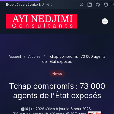
Aller au contenu principal
5 
Expert Cybersécurité & IA
v9.0
Un projet cybersécurité ?
Devis
Expert dispo · Réponse 24h
Accueil
/
Articles
/
Tchap compromis : 73 000 agents
de l'État exposés
News
Tchap compromis : 73 000
agents de l'État exposés
14 juin 2026
•
Mis à jour le
6 août 2026
•
8 min de lecture
•
1431 mots
•
307 vues
•
0 like