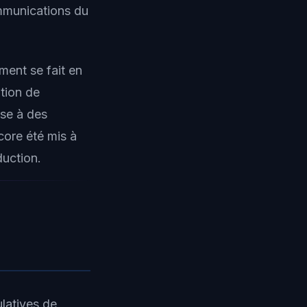
mmunications du
ment se fait en
tion de
ose à des
core été mis à
duction.
latives de