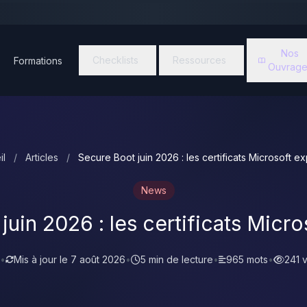
Nos
Checklists
Ressources
Formations
Ouvrage
il
/
Articles
/
Secure Boot juin 2026 : les certificats Microsoft ex
News
uin 2026 : les certificats Micro
•
Mis à jour le
7 août 2026
•
5 min de lecture
•
965 mots
•
241 