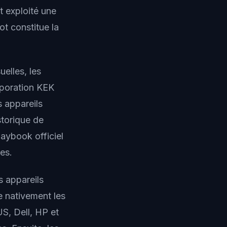
 exploité une
t constitue la
elles, les
poration KEK
s appareils
storique de
aybook officiel
es.
s appareils
e nativement les
S, Dell, HP et