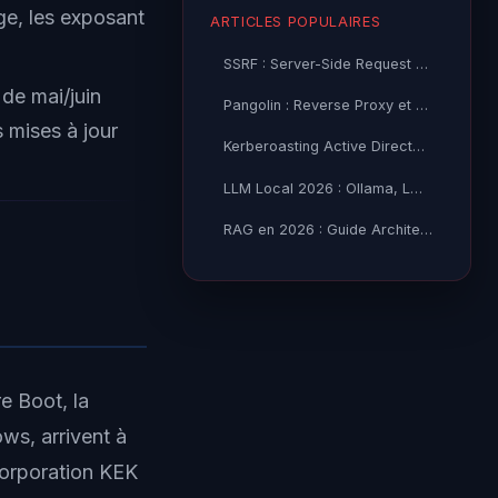
ge, les exposant
ARTICLES POPULAIRES
SSRF : Server-Side Request Forgery — Exploitation Avancée
de mai/juin
Pangolin : Reverse Proxy et Tunnel Self-Hosted — Guide
s mises à jour
Kerberoasting Active Directory : Attaque et Défense 2026
LLM Local 2026 : Ollama, LM Studio ou vLLM — Quel Outil selon
RAG en 2026 : Guide Architecture, Vectorisation & Chunking
re Boot, la
ws, arrivent à
Corporation KEK