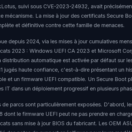
kLotus, suivi sous CVE-2023-24932, avait précisément
ce mécanisme. La mise à jour des certificats Secure Boo
plète et définitive contre cette famille de menaces.
bue depuis 2024, via les mises à jour cumulatives mensu
ficats 2023 : Windows UEFI CA 2023 et Microsoft Cor
distribution automatique est activée par défaut sur le
1 jugés haute confiance, c'est-à-dire présentant un hi
able et un firmware UEFI compatible. Un Secure Boot pl
es IT dans un déploiement progressif en plusieurs phas
 de parcs sont particulièrement exposées. D'abord, le
18 dont le firmware UEFI peut ne pas prendre en charg
icats sans mise à jour BIOS du fabricant. Les OEM ASU