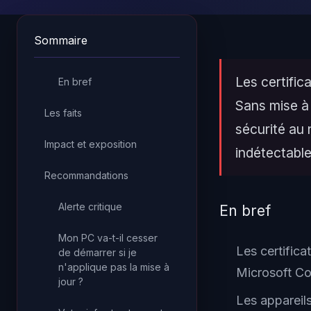
Sommaire
Les certific
En bref
Sans mise à 
Les faits
sécurité au
Impact et exposition
indétectable
Recommandations
Alerte critique
En bref
Mon PC va-t-il cesser
Les certific
de démarrer si je
n'applique pas la mise à
Microsoft Co
jour ?
Les appareil