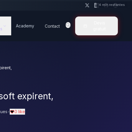
4 min restantes
Devis
Academy
Contact
s
gratuit
pirent,
soft expirent,
vues
•
0 like