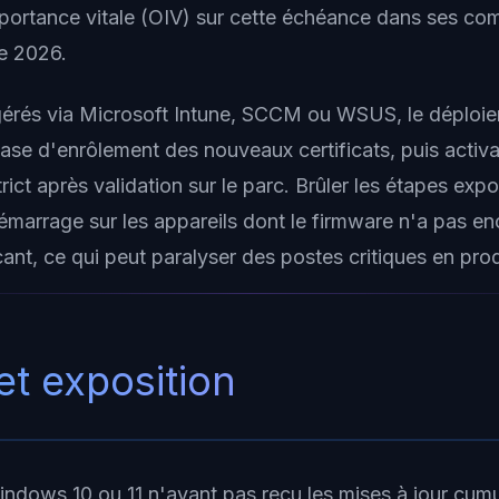
portance vitale (OIV) sur cette échéance dans ses co
re 2026.
gérés via Microsoft Intune, SCCM ou WSUS, le déploie
ase d'enrôlement des nouveaux certificats, puis activa
rict après validation sur le parc. Brûler les étapes exp
marrage sur les appareils dont le firmware n'a pas en
icant, ce qui peut paralyser des postes critiques en pro
et exposition
indows 10 ou 11 n'ayant pas reçu les mises à jour cumu