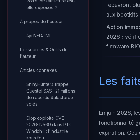
Votre infrastructure est-
recevront pl
elle exposée ?
aux bootkits
À propos de l'auteur
Action imméd
Ayi NEDJIMI
2026 ; vérifi
firmware BIO
Ressources & Outils de
l'auteur
Articles connexes
Les fait
ShinyHunters frappe
Questel SAS : 21 millions
de records Salesforce
volés
En juin 2026, les
Clop exploite CVE-
fonctionnalité g
2026-12569 dans PTC
Windchill : l'industrie
expiration. Ces
sous feu