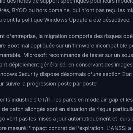
ié des notes de support spécifiques pour leurs modèles
érés, BYOD ou hors domaine, qui n'ont pas reçu les mi
 dont la politique Windows Update a été désactivée.
t d'entreprise, la migration comporte des risques opé
ure Boot mal appliquée sur un firmware incompatible p
marrable. Microsoft recommande de tester sur un sou
vant déploiement généralisé, en conservant des images 
indows Security dispose désormais d'une section Etat 
r suivre la progression poste par poste.
nts industriels OT/IT, les parcs en mode air-gap et le
de patch allongés sont en situation de risque particul
çoivent pas les mises à jour automatiquement et leurs 
re mesuré l'impact concret de l'expiration. L'ANSSI a s