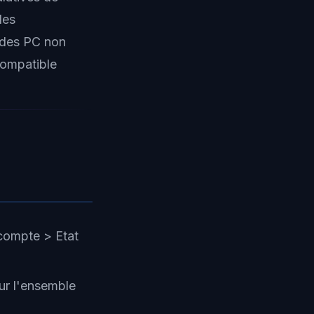
les
c des PC non
compatible
 compte > Etat
ur l'ensemble