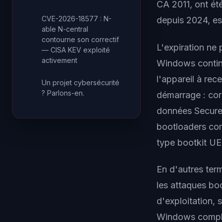
CA 2011, ont ét
CVE-2026-18577 : N-
depuis 2024, es
able N-central
contourne son correctif
L'expiration ne
— CISA KEV exploité
activement
Windows continu
l'appareil à rec
Un projet cybersécurité
? Parlons-en.
démarrage : cor
données Secure 
bootloaders com
type bootkit UE
En d'autres term
les attaques bo
d'exploitation, s
Windows complèt