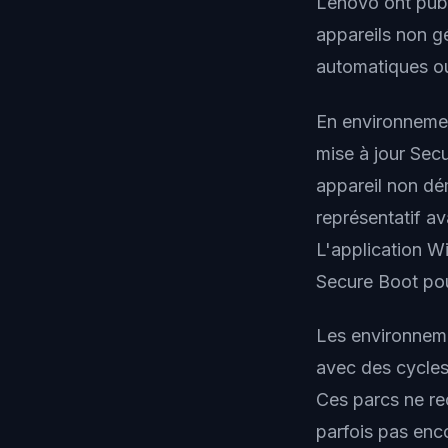
Lenovo ont publ
appareils non g
automatiques ou
En environnemen
mise à jour Sec
appareil non dé
représentatif a
L'application W
Secure Boot pou
Les environneme
avec des cycles 
Ces parcs ne re
parfois pas enco