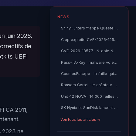
NEWS
ShinyHunters frappe Questel SAS : 21 millions de records Salesforce volés
n juin 2026.
Clop exploite CVE-2026-12569 dans PTC Windchill : l'industrie sous feu
orrectifs de
CVE-2026-18577 : N-able N-central contourne son correctif — CISA KEV exploité activement
tkits UEFI
Pass-TA-Key : malware vole vos passkeys Google sans alerte
CosmosEscape : la faille qui menaçait tout Azure Cosmos DB
Ransom Cartel : le créateur condamné à 16 ans de prison
Unit 42 NOVA : 14 000 failles open source détectées par IA
SK Hynix et SanDisk lancent le standard High Bandwidth Flash
FI CA 2011,
ntenant.
Voir tous les articles →
ts 2023 ne