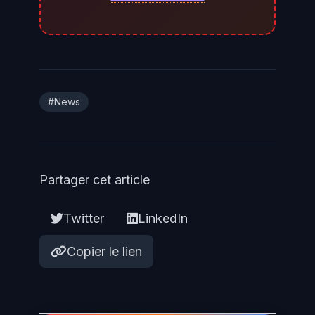
l'exposition. En parallèle, vérifiez
depuis l'extérieur que les ports
7001, 7002 et 3700 ne sont pas
accessibles depuis Internet.
#News
Partager cet article
Twitter
LinkedIn
Copier le lien