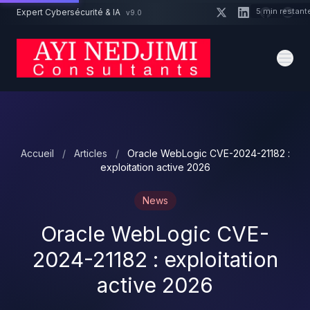
Aller au contenu principal
5 min restant
Expert Cybersécurité & IA
v9.0
Un projet cybersécurité ?
Devis
Expert dispo · Réponse 24h
Accueil
/
Articles
/
Oracle WebLogic CVE-2024-21182 :
exploitation active 2026
News
Oracle WebLogic CVE-
2024-21182 : exploitation
active 2026