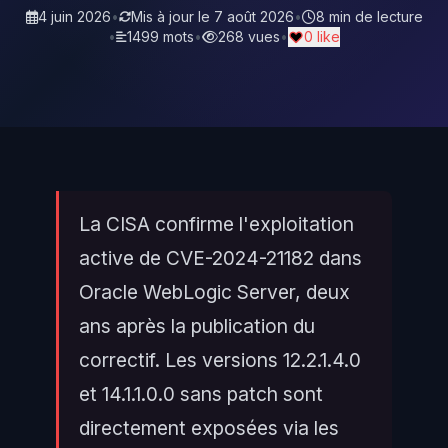
4 juin 2026
•
Mis à jour le
7 août 2026
•
8 min de lecture
•
1499 mots
•
268 vues
•
0 like
La CISA confirme l'exploitation
active de CVE-2024-21182 dans
Oracle WebLogic Server, deux
ans après la publication du
correctif. Les versions 12.2.1.4.0
et 14.1.1.0.0 sans patch sont
directement exposées via les