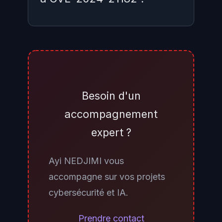
Identifiez la version exacte de
votre Oracle WebLogic Server via
la console d'administration
WebLogic (section « Domain
Besoin d'un
Configuration ») ou via la
accompagnement
commande
java
expert ?
. Les versions
weblogic.version
12.2.1.4.0 et 14.1.1.0.0 sans le
Ayi NEDJIMI vous
correctif CPU juillet 2024 sont
accompagne sur vos projets
vulnérables. Utilisez un scanner de
cybersécurité et IA.
vulnérabilités (Tenable Nessus,
Qualys, Rapid7) pour confirmer
Prendre contact