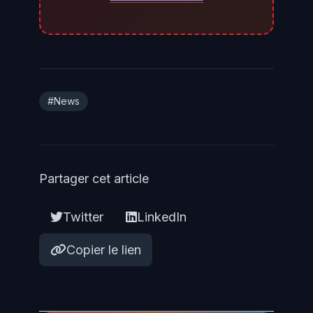
d'administration pour identifier
des requêtes anormales, des
créations de fichiers inattendues
ou des connexions sortantes
inhabituelles. La Shadowserver
#News
Foundation envoie des
notifications aux propriétaires
d'AS concernant les instances
Partager cet article
vulnérables détectées —
inscrivez-vous à ce service si ce
Twitter
LinkedIn
n'est pas déjà fait.
Copier le lien