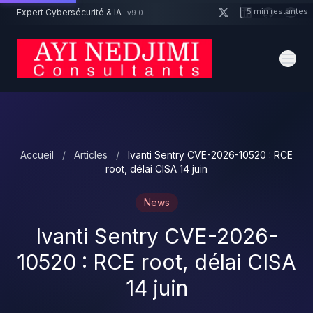
Aller au contenu principal
5 min restantes
Expert Cybersécurité & IA
v9.0
Un projet cybersécurité ?
Devis
Expert dispo · Réponse 24h
Accueil
/
Articles
/
Ivanti Sentry CVE-2026-10520 : RCE
root, délai CISA 14 juin
News
Ivanti Sentry CVE-2026-
10520 : RCE root, délai CISA
14 juin