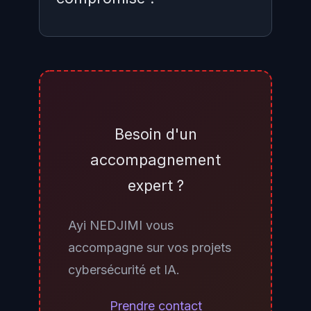
Commencez par vérifier depuis
l'extérieur si le port 8443 de votre
appliance Ivanti Sentry est
accessible depuis Internet.
Besoin d'un
Comparez votre version installée
accompagnement
avec les versions vulnérables
expert ?
(10.7.0 et antérieures) et appliquez
immédiatement les patches 10.5.2,
Ayi NEDJIMI vous
10.6.2 ou 10.7.1. Pour détecter une
accompagne sur vos projets
éventuelle compromission
cybersécurité et IA.
préalable, analysez les logs
d'accès à l'interface
Prendre contact