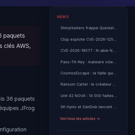
NEWS
ShinyHunters frappe Questel SAS : 21 millions de records Salesforce volés
6 paquets
Clop exploite CVE-2026-12569 dans PTC Windchill : l'industrie sous feu
es clés AWS,
CVE-2026-18577 : N-able N-central contourne son correctif — CISA KEV exploité activement
Pass-TA-Key : malware vole vos passkeys Google sans alerte
CosmosEscape : la faille qui menaçait tout Azure Cosmos DB
Ransom Cartel : le créateur condamné à 16 ans de prison
Unit 42 NOVA : 14 000 failles open source détectées par IA
mis 36 paquets
SK Hynix et SanDisk lancent le standard High Bandwidth Flash
 équipes JFrog
Voir tous les articles →
nfiguration