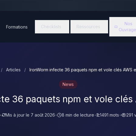
Nos
Checklists
Ressources
Formations
Ouvrage
/
Articles
/
IronWorm infecte 36 paquets npm et vole clés AWS 
News
te 36 paquets npm et vole clé
•
Mis à jour le
7 août 2026
•
8 min de lecture
•
1491 mots
•
291 