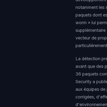
notamment les s
paquets dont est
worm » lui per
supplémentaire 
vecteur de prop
particulièrement
La détection pr
avant que des pa
36 paquets comp
Security a publ
aux équipes de 
corrigées, d'eff
d'environnement 