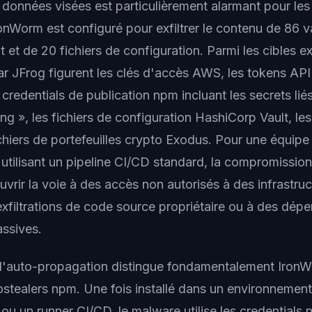
 données visées est particulièrement alarmant pour les
ronWorm est configuré pour exfiltrer le contenu de 86 v
et de 20 fichiers de configuration. Parmi les cibles e
 JFrog figurent les clés d'accès AWS, les tokens AP
 credentials de publication npm incluant les secrets li
ng », les fichiers de configuration HashiCorp Vault, le
ichiers de portefeuilles crypto Exodus. Pour une équipe
tilisant un pipeline CI/CD standard, la compromissio
vrir la voie à des accès non autorisés à des infrastru
exfiltrations de code source propriétaire ou à des dép
ssives.
'auto-propagation distingue fondamentalement IronW
fostealers npm. Une fois installé dans un environnemen
u un runner CI/CD, le malware utilise les credentials