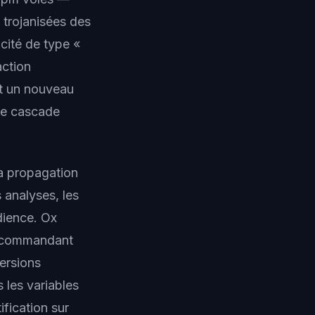
 trojanisées des
acité de type «
ction
nt un nouveau
de cascade
la propagation
 analyses, les
dience. Ox
 recommandant
ersions
 les variables
fication sur