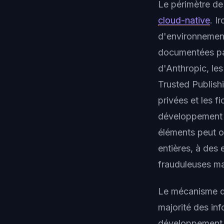
Le périmètre de
cloud-native
. I
d'environnement 
documentées par
d'Anthropic, les
Trusted Publishi
privées et les f
développement u
éléments peut ou
entières, à des 
frauduleuses ma
Le mécanisme d
majorité des in
développement o