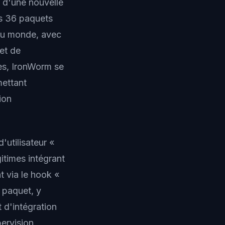
e d'une nouvelle
s 36 paquets
 au monde, avec
 et de
es, IronWorm se
mettant
ion
utilisateur «
itimes intégrant
t via le hook «
n paquet, y
 d'intégration
pervision