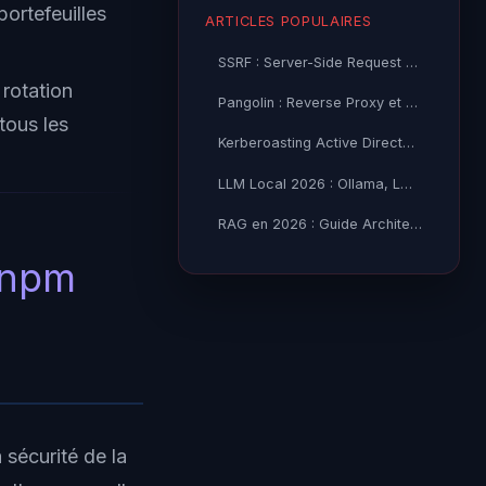
ortefeuilles
ARTICLES POPULAIRES
SSRF : Server-Side Request Forgery — Exploitation Avancée
 rotation
Pangolin : Reverse Proxy et Tunnel Self-Hosted — Guide
tous les
Kerberoasting Active Directory : Attaque et Défense 2026
LLM Local 2026 : Ollama, LM Studio ou vLLM — Quel Outil selon
RAG en 2026 : Guide Architecture, Vectorisation & Chunking
 npm
 sécurité de la