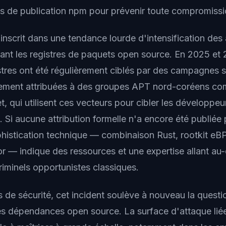
s de publication npm pour prévenir toute compromissio
inscrit dans une tendance lourde d'intensification des
sant les registres de paquets open source. En 2025 et
stres ont été régulièrement ciblés par des campagnes si
ctement attribuées à des groupes APT nord-coréens c
 qui utilisent ces vecteurs pour cibler les développeur
. Si aucune attribution formelle n'a encore été publié
phistication technique — combinaison Rust, rootkit eB
or — indique des ressources et une expertise allant au
iminels opportunistes classiques.
 de sécurité, cet incident soulève à nouveau la questi
s dépendances open source. La surface d'attaque lié