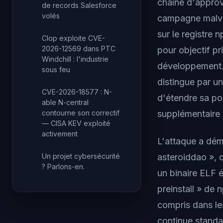
chaîne d'approvi
de records Salesforce
volés
campagne malve
sur le registre
Clop exploite CVE-
2026-12569 dans PTC
pour objectif pr
Windchill : l'industrie
développement. 
sous feu
distingue par u
CVE-2026-18577 : N-
d'étendre sa po
able N-central
contourne son correctif
supplémentaire 
— CISA KEV exploité
activement
L'attaque a dém
asteroiddao », 
Un projet cybersécurité
? Parlons-en.
un binaire ELF 
preinstall » de 
compris dans le
continue standar