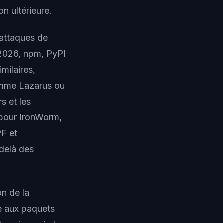
n ultérieure.
 attaques de
 2026, npm, PyPI
milaires,
omme Lazarus ou
s et les
e pour IronWorm,
PF et
-delà des
on de la
e aux paquets