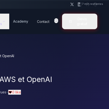
7 min restantes
Devis
Academy
Contact
s
gratuit
et OpenAI
s AWS et OpenAI
vues
•
0 like