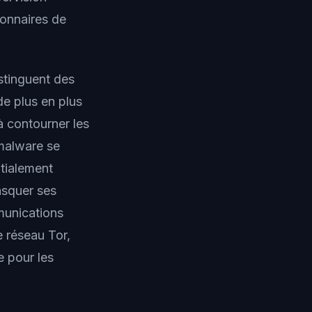
ionnaires de
stinguent des
de plus en plus
à contourner les
malware se
tialement
asquer ses
munications
e réseau Tor,
e pour les