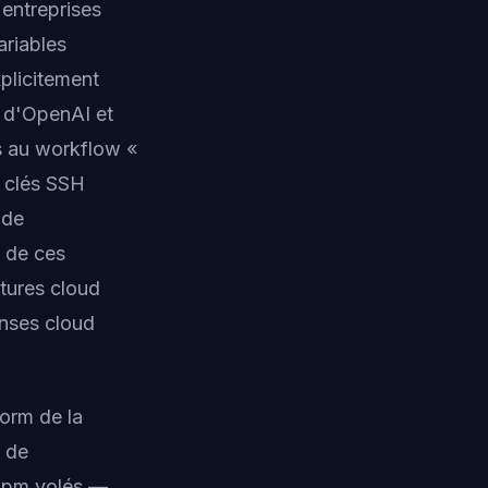
 entreprises
ariables
xplicitement
I d'OpenAI et
és au workflow «
s clés SSH
 de
n de ces
ctures cloud
enses cloud
orm de la
t de
 npm volés —