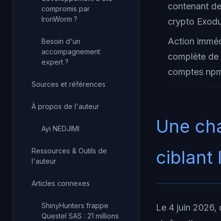
contenant de
compromis par
IronWorm ?
crypto Exodu
Action immédi
Besoin d'un
accompagnement
complète de t
expert ?
comptes np
Sources et références
À propos de l'auteur
Une ch
Ayi NEDJIMI
Ressources & Outils de
ciblant 
l'auteur
Articles connexes
ShinyHunters frappe
Le 4 juin 2026, 
Questel SAS : 21 millions