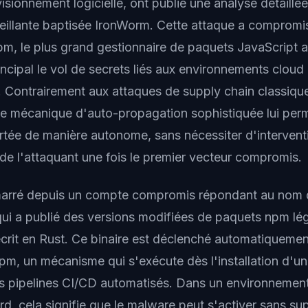
sionnement logicielle, ont publié une analyse détaillé
illante baptisée IronWorm. Cette attaque a compromi
 npm, le plus grand gestionnaire de paquets JavaScript
incipal le vol de secrets liés aux environnements cloud
Contrairement aux attaques de supply chain classiqu
ne mécanique d'auto-propagation sophistiquée lui per
rtée de manière autonome, sans nécessiter d'intervent
de l'attaquant une fois le premier vecteur compromis.
arré depuis un compte compromis répondant au nom d'
qui a publié des versions modifiées de paquets npm lég
écrit en Rust. Ce binaire est déclenché automatiquemen
npm, un mécanisme qui s'exécute dès l'installation d'u
s pipelines CI/CD automatisés. Dans un environnement
d, cela signifie que le malware peut s'activer sans su