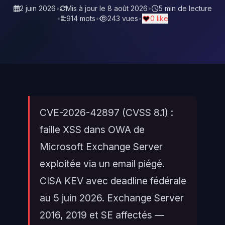
2 juin 2026
•
Mis à jour le
8 août 2026
•
5 min de lecture
•
914 mots
•
243 vues
•
0 like
CVE-2026-42897 (CVSS 8.1) :
faille XSS dans OWA de
Microsoft Exchange Server
exploitée via un email piégé.
CISA KEV avec deadline fédérale
au 5 juin 2026. Exchange Server
2016, 2019 et SE affectés —