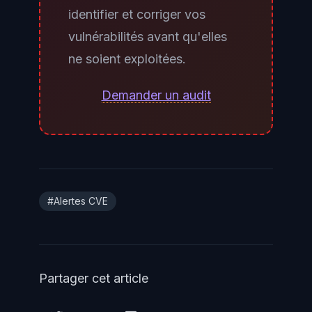
Online (Microsoft 365) ne sont
identifier et corriger vos
pas exposées — Microsoft a
vulnérabilités avant qu'elles
corrigé le problème côté cloud
ne soient exploitées.
indépendamment. En revanche,
les environnements hybrides
Demander un audit
Exchange (on-prem + Exchange
Online coexistants) restent
exposés via leurs serveurs on-
prem et doivent appliquer les
mitigations temporaires sans
#Alertes CVE
attendre le correctif permanent.
Partager cet article