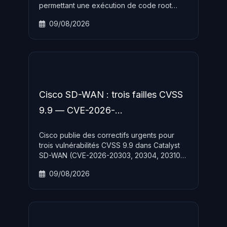
permettant une exécution de code root
sans mot de passe. Apple publie des
09/08/2026
correctifs urgence le 6 août 2026, PoC
public disponible.
Cisco SD-WAN : trois failles CVSS
9.9 — CVE-2026-
20303/20304/20310
Cisco publie des correctifs urgents pour
trois vulnérabilités CVSS 9.9 dans Catalyst
SD-WAN (CVE-2026-20303, 20304, 20310)
et une CVSS 9.8 dans IOS XE, permettant
09/08/2026
une escalade de privilèges jusqu au niveau
root.