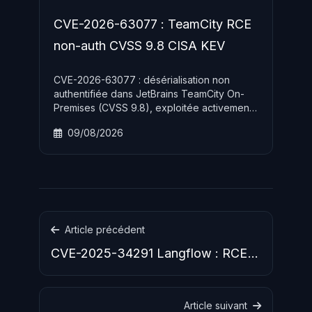
CVE-2026-63077 : TeamCity RCE
non-auth CVSS 9.8 CISA KEV
CVE-2026-63077 : désérialisation non
authentifiée dans JetBrains TeamCity On-
Premises (CVSS 9.8), exploitée activement
et ajoutée au catalogue KEV de la CISA
09/08/2026
avec deadline de remédiation au 8 août
2026.
Article précédent
CVE-2025-34291 Langflow : RCE
CVSS 9.4, KEV CISA
Article suivant