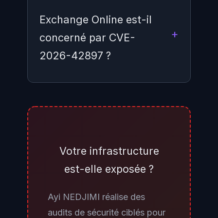
Exchange Online est-il
concerné par CVE-
2026-42897 ?
Non. CVE-2026-42897 n'affecte
que les versions on-premises
d'Exchange Server : Exchange
Server 2016, Exchange Server
Votre infrastructure
2019 et Exchange Server
est-elle exposée ?
Subscription Edition. Les
organisations ayant migré
Ayi NEDJIMI réalise des
intégralement vers Exchange
audits de sécurité ciblés pour