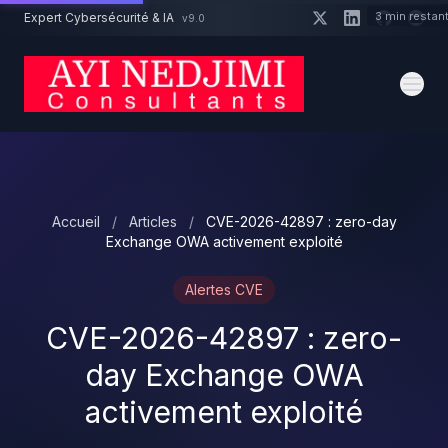
Aller au contenu principal
3 min restan
Expert Cybersécurité & IA
v9.0
Un projet cybersécurité ?
Devis
Expert dispo · Réponse 24h
Accueil
/
Articles
/
CVE-2026-42897 : zero-day
Exchange OWA activement exploité
Alertes CVE
CVE-2026-42897 : zero-
day Exchange OWA
activement exploité