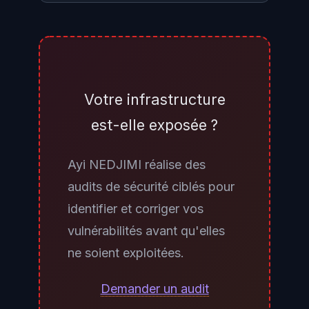
Trois vérifications à effectuer : (1)
consulter le security advisory
CVE-2026-0300 sur le portail
Palo Alto Networks et comparer la
Votre infrastructure
version PAN-OS installée (Device
est-elle exposée ?
→ Setup → Software) avec la liste
des versions corrigées par
Ayi NEDJIMI réalise des
branche PAN-OS ; (2) vérifier si le
audits de sécurité ciblés pour
Captive Portal est activé (Device
identifier et corriger vos
→ User-ID → Captive Portal) et si
vulnérabilités avant qu'elles
son interface réseau est
ne soient exploitées.
accessible depuis des zones non-
trusted ou depuis Internet via une
Demander un audit
règle de sécurité permissive ; (3)