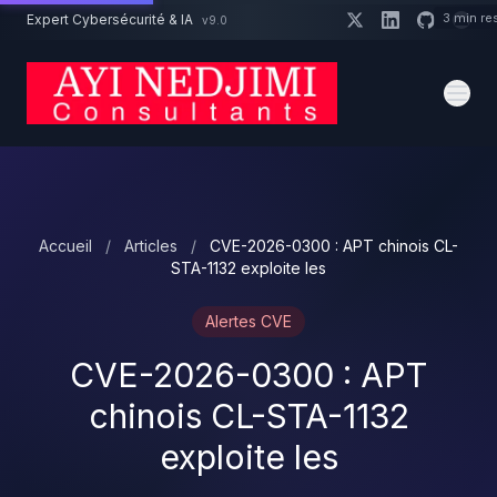
Aller au contenu principal
3 min re
Expert Cybersécurité & IA
v9.0
Un projet cybersécurité ?
Devis
Expert dispo · Réponse 24h
Accueil
/
Articles
/
CVE-2026-0300 : APT chinois CL-
STA-1132 exploite les
Alertes CVE
CVE-2026-0300 : APT
chinois CL-STA-1132
exploite les