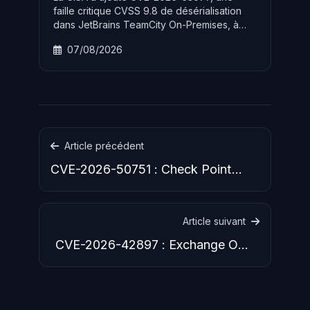
faille critique CVSS 9.8 de désérialisation
dans JetBrains TeamCity On-Premises, à
son catalogue KEV le 5 août 2026 avec un
07/08/2026
délai de 72 heures pour les agences
fédérales. L'exploitation active de cette RCE
non authentifiée menace toutes les
organisations utilisant TeamCity pour leur
pipeline CI/CD.
Article précédent
CVE-2026-50751 : Check Point
VPN exploité par Qilin, CVSS 9.3
Article suivant
CVE-2026-42897 : Exchange OWA
patché après un mois d'exploitation