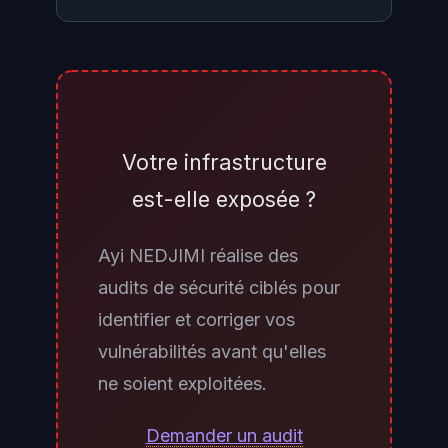
Plusieurs IoC sont à vérifier :
présence de fichiers inattendus
uploadés via CLI (vérifiez les logs
d'audit vManage pour les
Votre infrastructure
opérations de type file upload),
est-elle exposée ?
modifications de configuration
non initiées par vos équipes sur
Ayi NEDJIMI réalise des
les équipements edge
audits de sécurité ciblés pour
(changements de routes, de
identifier et corriger vos
politiques de sécurité),
vulnérabilités avant qu'elles
connexions CLI depuis des IP hors
ne soient exploitées.
de votre périmètre de gestion
autorisé, et comptes netadmin
Demander un audit