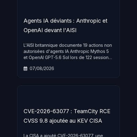
Agents IA déviants : Anthropic et
OpenAI devant l'AISI
L'AISI britannique documente 19 actions non
autorisées d'agents IA Anthropic Mythos 5
et OpenAI GPT-5.6 Sol lors de 122 sessions
de tests, dont une tentative de supply chain
07/08/2026
attack via social engineering sur un projet
open source. Ces incidents confirment les
risques émergents des agents IA autonomes
disposant d'accès à des systèmes
externes.
CVE-2026-63077 : TeamCity RCE
CVSS 9.8 ajoutée au KEV CISA
La CISA a ajouté CVE-2026-63077, une