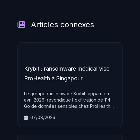
Articles connexes
Krybit : ransomware médical vise
ProHealth à Singapour
Le groupe ransomware Krybit, apparu en
avril 2026, revendique l'exfiltration de 114
Go de données sensibles chez ProHealth
Medical Group à Singapour, confirmant une
07/08/2026
stratégie de ciblage délibéré du secteur
santé en Asie. Ce groupe RaaS opère en
double extorsion et maintient un site de fuite
actif sur le réseau Tor.