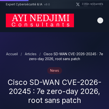
Aller au contenu principal
3 min restantes
Expert Cybersécurité & IA
v9.0
Un projet cybersécurité ?
Devis
Expert dispo · Réponse 24h
Accueil
/
Articles
/
Cisco SD-WAN CVE-2026-20245 : 7e
zero-day 2026, root sans patch
News
Cisco SD-WAN CVE-2026-
20245 : 7e zero-day 2026,
root sans patch