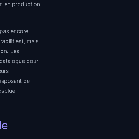
en en production
 pas encore
bilities), mais
ion. Les
 catalogue pour
eurs
disposant de
bsolue.
le