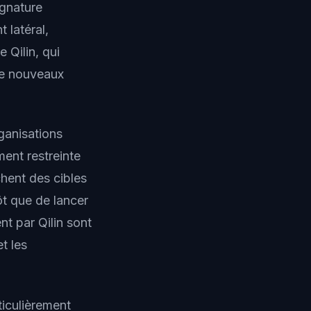
ignature
 latéral,
 Qilin, qui
de nouveaux
rganisations
ent restreinte
chent des cibles
ôt que de lancer
t par Qilin sont
et les
rticulièrement