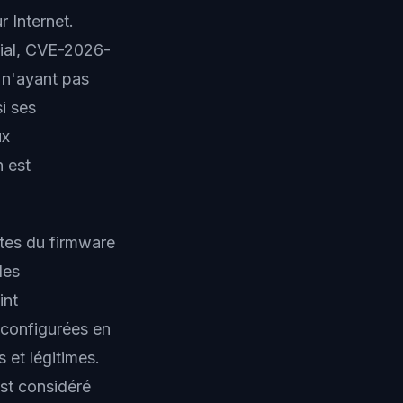
 Internet.
tial, CVE-2026-
 n'ayant pas
i ses
ux
n est
ntes du firmware
les
int
 configurées en
 et légitimes.
est considéré