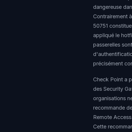
dangereuse dans
Contrairement à
50751 constitue
appliqué le hot
passerelles sont
d'authentificat
précisément co
Check Point a pu
des Security G
organisations n
recommande de d
Remote Access e
Cette recommand