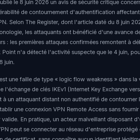
ublié le 8 juin 2026 un avis de sécurité critique conc
rabilité de contournement d'authentification affectant
N. Selon The Register, dont l'article daté du 8 juin 20
hronologie, les attaquants ont bénéficié d'une avance d
urs : les premières attaques confirmées remontent à d
Point n'a détecté l'activité suspecte que le 4 juin, pou
8 juin.
 est une faille de type « logic flow weakness » dans la 
 de l'échange de clés IKEv1 (Internet Key Exchange vers
 à un attaquant distant non authentifié de contourner l
'établir une connexion VPN Remote Access sans fournir
r valide. En pratique, un acteur malveillant disposant 
 VPN peut se connecter au réseau d'entreprise protégé 
on de certificat, sans connaître aucun identifiant légitim