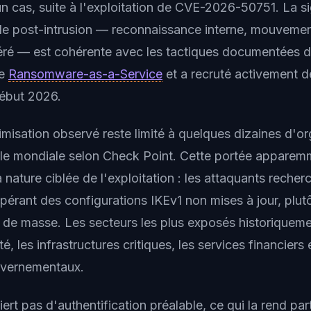
n cas, suite à l'exploitation de CVE-2026-50751. La s
 post-intrusion — reconnaissance interne, mouvement
féré — est cohérente avec les tactiques documentées de
le
Ransomware-as-a-Service
et a recruté activement 
début 2026.
timisation observé reste limité à quelques dizaines d'o
elle mondiale selon Check Point. Cette portée apparemm
a nature ciblée de l'exploitation : les attaquants recher
pérant des configurations IKEv1 non mises à jour, plut
n de masse. Les secteurs les plus exposés historiquemen
é, les infrastructures critiques, les services financiers 
vernementaux.
uiert pas d'authentification préalable, ce qui la rend pa