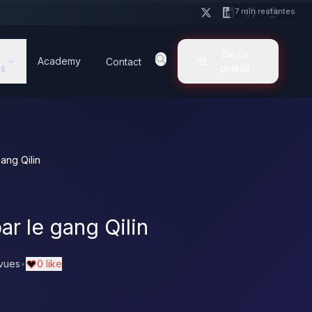
7 min restantes
Devis
Academy
Contact
s
gratuit
ang Qilin
ar le gang Qilin
vues
•
0 like