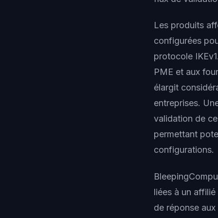
Les produits af
configurées pou
protocole IKEv
PME et aux four
élargit considé
entreprises. Un
validation de c
permettant pote
configurations.
BleepingCompute
liées à un affil
de réponse aux 