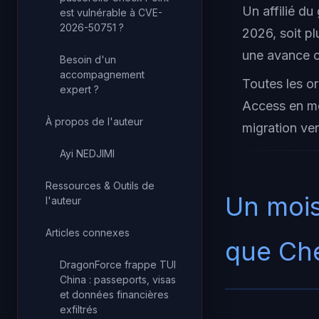
Un affilié du
est vulnérable à CVE-
2026-50751 ?
2026, soit pl
une avance c
Besoin d'un
accompagnement
Toutes les o
expert ?
Access en mo
À propos de l'auteur
migration ve
Ayi NEDJIMI
Ressources & Outils de
Un mois
l'auteur
Articles connexes
que Che
DragonForce frappe TUI
China : passeports, visas
et données financières
exfiltrés