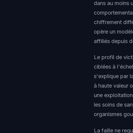
dans au moins u
comportementale
chiffrement dif
opère un modè
affiliés depuis 
Le profil de vic
ciblées à l'éch
s'explique par l
à haute valeur o
une exploitatio
les soins de sant
organismes gou
La faille ne req