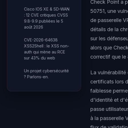
Check Point a p
Cisco IOS XE & SD-WAN
50751, une vulné
: 12 CVE critiques CVSS
de passerelle VP
9.8-9.9 publiées le 5
août 2026
détails de la c
sur les défense
CVE-2026-64638
XSS2Shell : le XSS non-
alors que Check 
auth qui mène au RCE
correctif que le 
sur 43% du web
Un projet cybersécurité
La vulnérabilité
? Parlons-en.
certificats lors
faiblesse permet
d'identité et d
passe utilisateu
à la passerelle
flux de validati