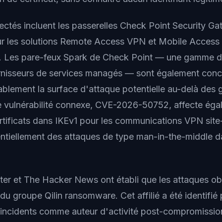
fectés incluent les passerelles Check Point Security G
r les solutions Remote Access VPN et Mobile Access ut
1. Les pare-feux Spark de Check Point — une gamme d
nisseurs de services managés — sont également conce
rablement la surface d'attaque potentielle au-delà des
e vulnérabilité connexe, CVE-2026-50752, affecte éga
ertificats dans IKEv1 pour les communications VPN site-
ntiellement des attaques de type man-in-the-middle d
r et The Hacker News ont établi que les attaques ob
ié du groupe Qilin ransomware. Cet affilié a été identifié
incidents comme auteur d'activité post-compromissio