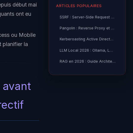
depuis début mai
ARTICLES POPULAIRES
quants ont eu
SSRF : Server-Side Request Forgery — Exploitation Avancée
Pangolin : Reverse Proxy et Tunnel Self-Hosted — Guide
cess ou Mobile
Kerberoasting Active Directory : Attaque et Défense 2026
planifier la
LLM Local 2026 : Ollama, LM Studio ou vLLM — Quel Outil selon
RAG en 2026 : Guide Architecture, Vectorisation & Chunking
e avant
ectif