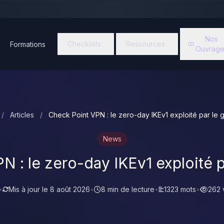
Nos
Checklists
Ressources
Formations
Ouvrage
/
Articles
/
Check Point VPN : le zero-day IKEv1 exploité par le g
News
 : le zero-day IKEv1 exploité p
•
Mis à jour le
8 août 2026
•
8 min de lecture
•
1323 mots
•
262 