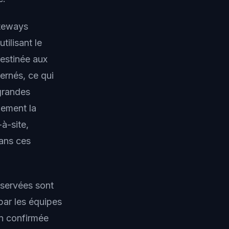
ateways
ilisant le
estinée aux
rnés, ce qui
 grandes
lement la
à-site,
ans ces
servées sont
 par les équipes
n confirmée