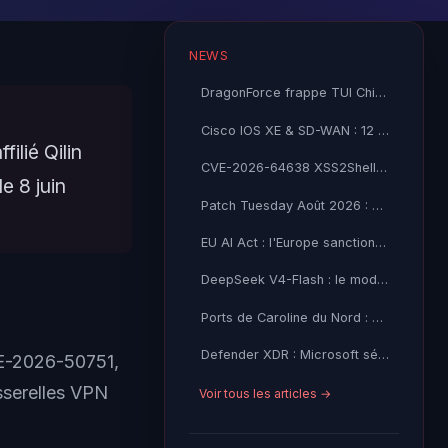
NEWS
DragonForce frappe TUI China : passeports, visas et données financières exfiltrés
Cisco IOS XE & SD-WAN : 12 CVE critiques CVSS 9.8-9.9 publiées le 5 août 2026
ilié Qilin
CVE-2026-64638 XSS2Shell : le XSS non-auth qui mène au RCE sur 43% du web
e 8 juin
Patch Tuesday Août 2026 : 85 CVE corrigées, 6 Critiques, 0 Zero-Day exploité
EU AI Act : l'Europe sanctionne désormais les GPAI
DeepSeek V4-Flash : le modèle low-cost bat son grand frère
Ports de Caroline du Nord : cyberattaque sur 3 sites
Defender XDR : Microsoft sécurise vos agents IA en preview
VE-2026-50751,
asserelles VPN
Voir tous les articles →