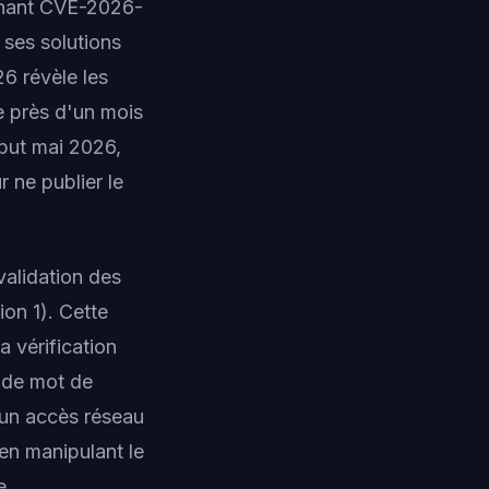
ernant CVE-2026-
 ses solutions
26 révèle les
e près d'un mois
ébut mai 2026,
r ne publier le
validation des
ion 1). Cette
a vérification
 de mot de
d'un accès réseau
en manipulant le
e.