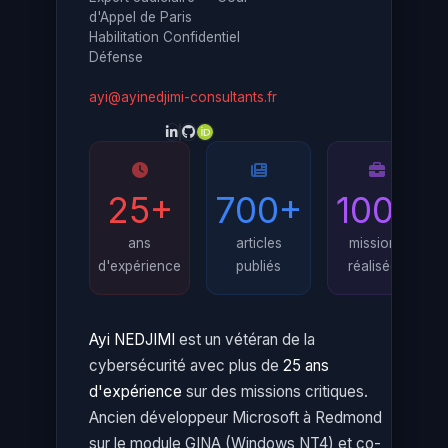
d'Appel de Paris
Habilitation Confidentiel
Défense
ayi@ayinedjimi-consultants.fr
25+
700+
100+
ans
articles
missions
d'expérience
publiés
réalisées
Ayi NEDJIMI
est un vétéran de la
cybersécurité avec plus de
25 ans
d'expérience
sur des missions critiques.
Ancien développeur Microsoft à Redmond
sur le module GINA (Windows NT4) et co-