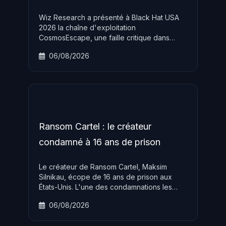
Wiz Research a présenté à Black Hat USA
2026 la chaîne d'exploitation
CosmosEscape, une faille critique dans
Azure Cosmos DB qui aurait permis à un
06/08/2026
attaquant de lire et d'écrire dans n'importe
quelle base de données du service cloud
de Microsoft.
Ransom Cartel : le créateur
condamné à 16 ans de prison
Le créateur de Ransom Cartel, Maksim
Silnikau, écope de 16 ans de prison aux
États-Unis. L'une des condamnations les
plus lourdes jamais prononcées contre un
06/08/2026
opérateur de ransomware-as-a-service.