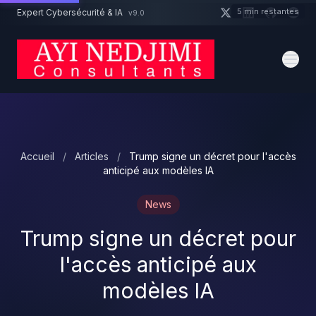
Aller au contenu principal
5 min restantes
Expert Cybersécurité & IA
v9.0
Un projet cybersécurité ?
Devis
Expert dispo · Réponse 24h
Accueil
/
Articles
/
Trump signe un décret pour l'accès
anticipé aux modèles IA
News
Trump signe un décret pour
l'accès anticipé aux
modèles IA