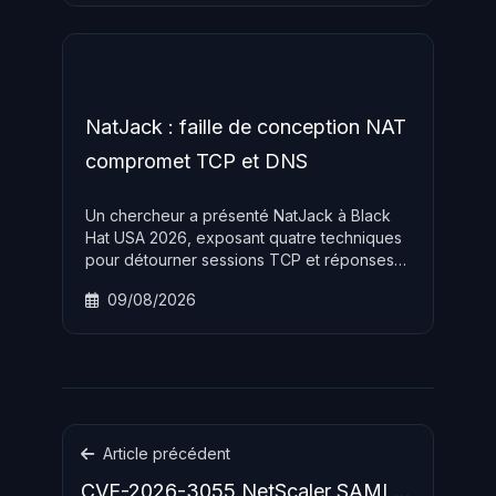
NatJack : faille de conception NAT
compromet TCP et DNS
Un chercheur a présenté NatJack à Black
Hat USA 2026, exposant quatre techniques
pour détourner sessions TCP et réponses
DNS via des failles de conception
09/08/2026
inhérentes aux tables de suivi NAT,
affectant Windows, Linux et macOS.
Article précédent
CVE-2026-3055 NetScaler SAML :