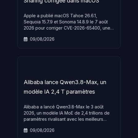
Sharing corrigée dans macOS
Apple a publié macOS Tahoe 26.6.1,
Sequoia 15.7.9 et Sonoma 14.8.9 le 7 août
2026 pour corriger CVE-2026-65400, une
faille d'authentification Screen Sharing
09/08/2026
exploitable à distance sur le réseau sans
credentials.
Alibaba lance Qwen3.8-Max, un
modèle IA 2,4 T paramètres
Alibaba a lancé Qwen3.8-Max le 3 août
2026, un modèle IA MoE de 2,4 trillions de
paramètres rivalisant avec les meilleurs
modèles occidentaux, avec des poids
09/08/2026
open-source annoncés pour le 10 août.