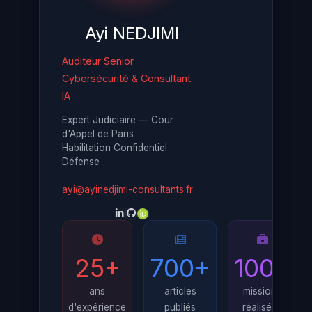
Ayi NEDJIMI
Auditeur Senior
Cybersécurité & Consultant
IA
Expert Judiciaire — Cour
d'Appel de Paris
Habilitation Confidentiel
Défense
ayi@ayinedjimi-consultants.fr
25+
700+
100+
ans
articles
missions
d'expérience
publiés
réalisées