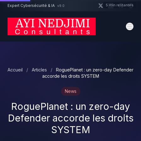
Aller au contenu principal
5 min restantes
Expert Cybersécurité & IA
v9.0
Un projet cybersécurité ?
Devis
Expert dispo · Réponse 24h
Accueil
/
Articles
/
RoguePlanet : un zero-day Defender
accorde les droits SYSTEM
News
RoguePlanet : un zero-day
Defender accorde les droits
SYSTEM