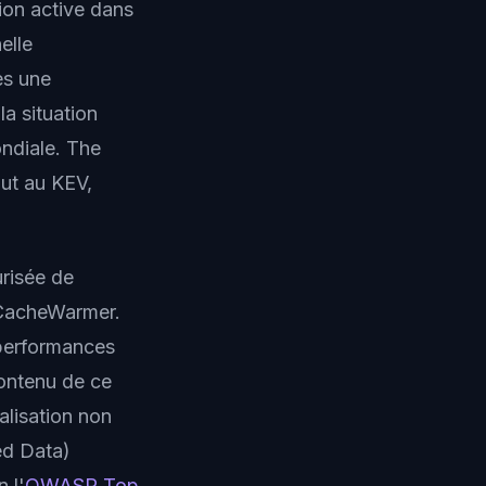
tion active dans
elle
es une
la situation
ndiale. The
ut au KEV,
urisée de
 CacheWarmer.
 performances
contenu de ce
alisation non
ed Data)
 l'
OWASP Top