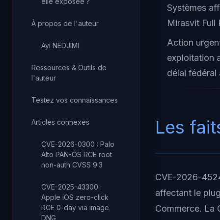
elle exposée ?
Systèmes af
Mirasvit Full
À propos de l'auteur
Action urgen
Ayi NEDJIMI
exploitation 
Ressources & Outils de
délai fédéral
l'auteur
Testez vos connaissances
Les fait
Articles connexes
CVE-2026-0300 : Palo
Alto PAN-OS RCE root
non-auth CVSS 9.3
CVE-2026-45247 
CVE-2025-43300 :
affectant le pl
Apple iOS zero-click
RCE 0-day via image
Commerce. La CI
DNG