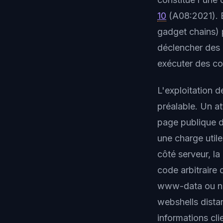
10
(A08:2021). E
gadget chains) 
déclencher des 
exécuter des co
L'exploitation 
préalable. Un a
page publique d
une charge utile
côté serveur, l
code arbitraire
www-data ou ng
webshells dista
informations cli