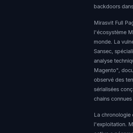
backdoors dans 
Mirasvit Full P
l'écosystème Ma
monde. La vulné
Sansec, spécial
analyse techniqu
Magento", docum
observé des ten
sérialisées con
chains connues
La chronologie 
l'exploitation. M