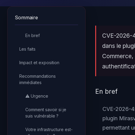
Sommaire
CVE-2026-45
En bref
dans le plu
Les faits
Commerce, p
Impact et exposition
authentifica
Recommandations
immédiates
En bref
⚠️ Urgence
CVE-2026-452
Comment savoir si je
suis vulnérable ?
plugin Mira
permettant u
Votre infrastructure est-