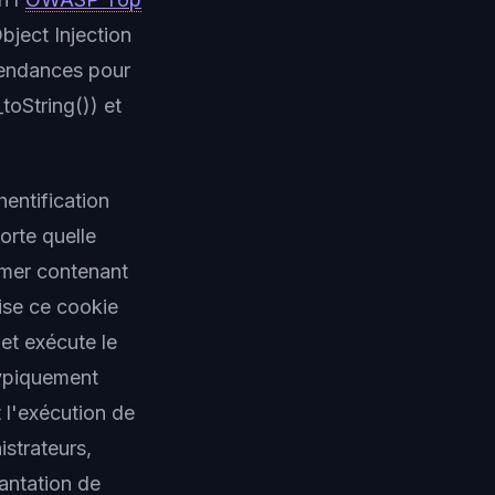
ject Injection
pendances pour
oString()) et
entification
orte quelle
rmer contenant
lise ce cookie
et exécute le
typiquement
l'exécution de
istrateurs,
lantation de