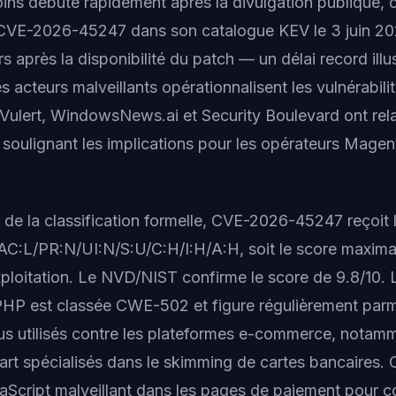
ins débuté rapidement après la divulgation publique, 
 CVE-2026-45247 dans son catalogue KEV le 3 juin 202
s après la disponibilité du patch — un délai record illus
s acteurs malveillants opérationnalisent les vulnérabi
l. Vulert, WindowsNews.ai et Security Boulevard ont rel
, soulignant les implications pour les opérateurs Mag
 de la classification formelle, CVE-2026-45247 reçoit 
C:L/PR:N/UI:N/S:U/C:H/I:H/A:H, soit le score maxima
xploitation. Le NVD/NIST confirme le score de 9.8/10. 
 PHP est classée CWE-502 et figure régulièrement parm
lus utilisés contre les plateformes e-commerce, notamm
t spécialisés dans le skimming de cartes bancaires. 
aScript malveillant dans les pages de paiement pour co