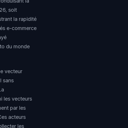
conduisant la
6, soit
trant la rapidité
lités e-commerce
ayé
ento du monde
le vecteur
l sans
La
i les vecteurs
ent par les
Ces acteurs
llecter les