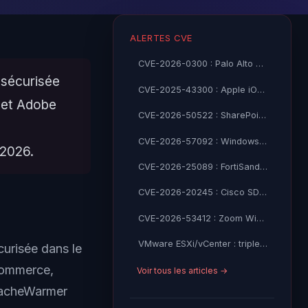
ALERTES CVE
CVE-2026-0300 : Palo Alto PAN-OS RCE root non-auth CVSS 9.3
 sécurisée
CVE-2025-43300 : Apple iOS zero-click RCE 0-day via image DNG
 et Adobe
CVE-2026-50522 : SharePoint Server RCE non-auth CVSS 9.8
CVE-2026-57092 : Windows VMSwitch CVSS 9.9 élévation SYSTEM
 2026.
CVE-2026-25089 : FortiSandbox RCE non-auth CVSS 9.8 exploité
CVE-2026-20245 : Cisco SD-WAN Manager zero-day root access
CVE-2026-53412 : Zoom Windows prise de compte CVSS 9.8
VMware ESXi/vCenter : triple faille critique CVE-2026-59309/47876
urisée dans le
Commerce,
Voir tous les articles →
 CacheWarmer