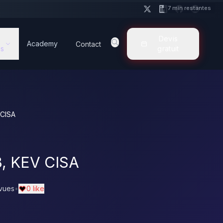
7 min restantes
Devis
Academy
Contact
s
gratuit
 CISA
, KEV CISA
vues
•
0 like