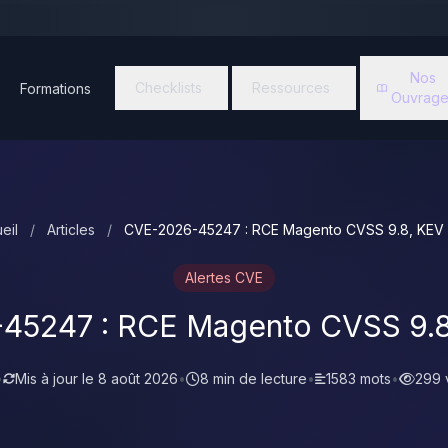
Nos
Checklists
Ressources
Formations
Ouvrage
eil
/
Articles
/
CVE-2026-45247 : RCE Magento CVSS 9.8, KEV
Alertes CVE
45247 : RCE Magento CVSS 9.8
•
Mis à jour le
8 août 2026
•
8 min de lecture
•
1583 mots
•
299 