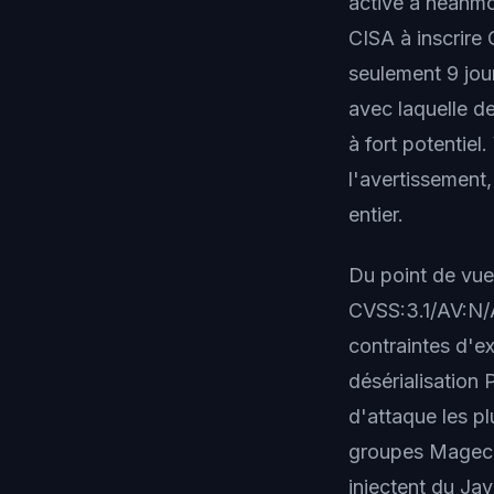
active a néanmo
CISA à inscrire
seulement 9 jour
avec laquelle de
à fort potentie
l'avertissement
entier.
Du point de vue
CVSS:3.1/AV:N/A
contraintes d'e
désérialisation
d'attaque les p
groupes Magecar
injectent du Jav