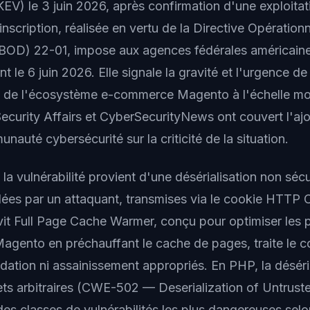
(KEV) le 3 juin 2026, après confirmation d'une exploita
 inscription, réalisée en vertu de la Directive Opérationn
(BOD) 22-01, impose aux agences fédérales américain
t le 6 juin 2026. Elle signale la gravité et l'urgence de 
e de l'écosystème e-commerce Magento à l'échelle mo
curity Affairs et CyberSecurityNews ont couvert l'ajo
unauté cybersécurité sur la criticité de la situation.
a vulnérabilité provient d'une désérialisation non séc
ées par un attaquant, transmises via le cookie HTTP
vit Full Page Cache Warmer, conçu pour optimiser les
agento en préchauffant le cache de pages, traite le 
dation ni assainissement appropriés. En PHP, la déséri
ets arbitraires (CWE-502 — Deserialization of Untrust
des classes de vulnérabilités les plus dangereuses selon