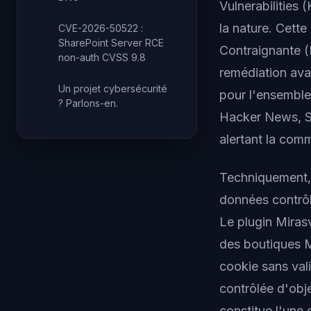
Vulnerabilities 
la nature. Cette
CVE-2026-50522 :
SharePoint Server RCE
Contraignante 
non-auth CVSS 9.8
remédiation avan
Un projet cybersécurité
pour l'ensembl
? Parlons-en.
Hacker News, Se
alertant la comm
Techniquement, l
données contrôl
Le plugin Miras
des boutiques M
cookie sans vali
contrôlée d'obj
constitue l'une 