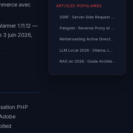
ommerce avec
ARTICLES POPULAIRES
SSRF : Server-Side Request Forgery — Exploitation Avancée
Warmer 1.11.12 —
Pangolin : Reverse Proxy et Tunnel Self-Hosted — Guide
e 3 juin 2026,
Kerberoasting Active Directory : Attaque et Défense 2026
LLM Local 2026 : Ollama, LM Studio ou vLLM — Quel Outil selon
RAG en 2026 : Guide Architecture, Vectorisation & Chunking
lisation PHP
t Adobe
oited