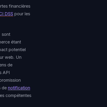
rtes financières
CI DSS
pour les
 sont
merce étant
act potentiel
eur web. Un
kens de
s API
promission
s de
notification
ées compétentes