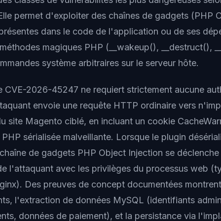
lle permet d'exploiter des chaînes de gadgets (PHP Ob
présentes dans le code de l'application ou de ses dé
méthodes magiques PHP (__wakeup(), __destruct(), __t
mmandes système arbitraires sur le serveur hôte.
de CVE-2026-45247 ne requiert strictement aucune auth
ttaquant envoie une requête HTTP ordinaire vers n'imp
u site Magento ciblé, en incluant un cookie CacheWa
 PHP sérialisée malveillante. Lorsque le plugin déséria
a chaîne de gadgets PHP Object Injection se déclenche 
 de l'attaquant avec les privilèges du processus web (
inx). Des preuves de concept documentées montrent 
nts, l'extraction de données MySQL (identifiants admin
ents, données de paiement), et la persistance via l'imp