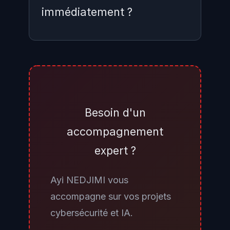
immédiatement ?
En l'absence de contournement
officiel, la priorité est de minimiser
la surface d'attaque : restreindre
les accès CLI du SD-WAN
Besoin d'un
Manager aux seuls utilisateurs
accompagnement
strictement indispensables, activer
expert ?
l'authentification multifacteur sur
ces comptes, journaliser
Ayi NEDJIMI vous
exhaustivement les sessions et
accompagne sur vos projets
configurer des alertes
cybersécurité et IA.
automatiques sur les