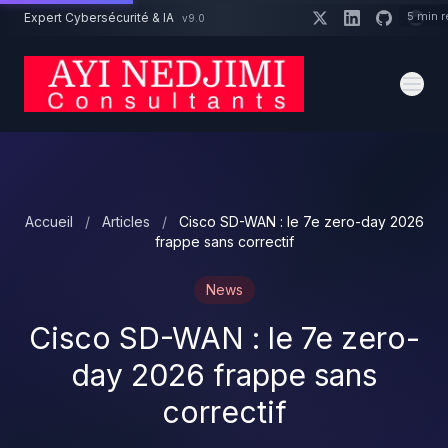
Aller au contenu principal
5 min 
Expert Cybersécurité & IA
v9.0
Un projet cybersécurité ?
Devis
Expert dispo · Réponse 24h
Accueil
/
Articles
/
Cisco SD-WAN : le 7e zero-day 2026
frappe sans correctif
News
Cisco SD-WAN : le 7e zero-
day 2026 frappe sans
correctif