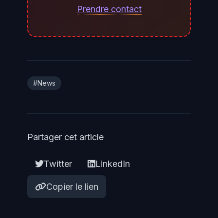
téléchargements de fichiers et les
Prendre contact
exécutions de commandes
privilégiées. Isoler l'interface de
gestion derrière un bastion
d'accès dédié ou un VPN strict
est fortement recommandé. Ces
#News
mesures ne corrigent pas la
vulnérabilité mais réduisent
significativement la probabilité
Partager cet article
d'exploitation réussie en attendant
la publication du correctif dédié
Twitter
LinkedIn
par Cisco.
Copier le lien