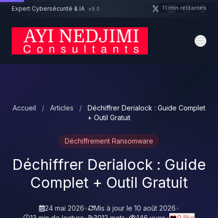
Aller au contenu principal
11 min restantes
Expert Cybersécurité & IA
v9.0
Un projet cybersécurité ?
Devis
Expert dispo · Réponse 24h
Accueil
/
Articles
/
Déchiffrer Derialock : Guide Complet
+ Outil Gratuit
Déchiffrement Ransomware
Déchiffrer Derialock : Guide
Complet + Outil Gratuit
24 mai 2026
•
Mis à jour le
10 août 2026
•
13 min de lecture
•
3013 mots
•
146 vues
•
0 like