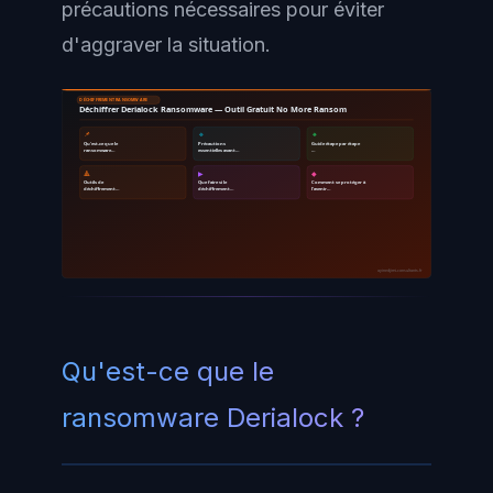
précautions nécessaires pour éviter
d'aggraver la situation.
DÉCHIFFREMENT RANSOMWARE
Déchiffrer Derialock Ransomware — Outil Gratuit No More Ransom
📌
🔹
🔸
Qu'est-ce que le
Précautions
Guide étape par étape
ransomware…
essentielles avant…
…
🔺
▶
◆
Outils de
Que faire si le
Comment se protéger à
déchiffrement…
déchiffrement…
l'avenir…
ayinedjimi-consultants.fr
Qu'est-ce que le
ransomware Derialock ?