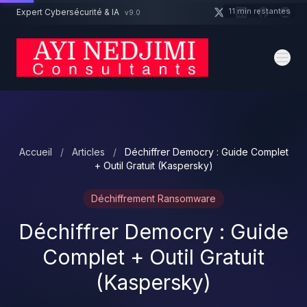
Aller au contenu principal
11 min restantes
Expert Cybersécurité & IA
v9.0
Un projet cybersécurité ?
Devis
Expert dispo · Réponse 24h
Accueil
/
Articles
/
Déchiffrer Democry : Guide Complet
+ Outil Gratuit (Kaspersky)
Déchiffrement Ransomware
Déchiffrer Democry : Guide
Complet + Outil Gratuit
(Kaspersky)