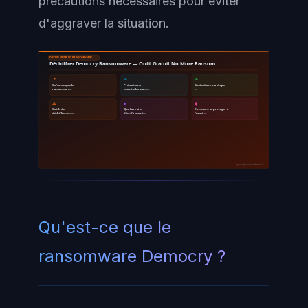
précautions nécessaires pour éviter
d'aggraver la situation.
DÉCHIFFREMENT RANSOMWARE
Déchiffrer Democry Ransomware — Outil Gratuit No More Ransom
📌
🔹
🔸
Qu'est-ce que le
Précautions
Guide étape par étape
ransomware…
essentielles avant…
…
🔺
▶
◆
Outils de
Que faire si le
Comment se protéger à
déchiffrement…
déchiffrement…
l'avenir…
ayinedjimi-consultants.fr
Qu'est-ce que le
ransomware Democry ?