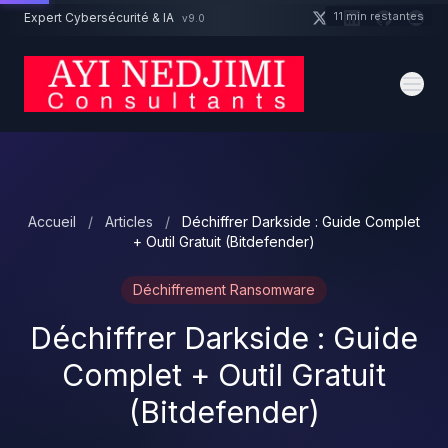
Aller au contenu principal
11 min restantes
Expert Cybersécurité & IA
v9.0
Un projet cybersécurité ?
Devis
Expert dispo · Réponse 24h
Accueil
/
Articles
/
Déchiffrer Darkside : Guide Complet
+ Outil Gratuit (Bitdefender)
Déchiffrement Ransomware
Déchiffrer Darkside : Guide
Complet + Outil Gratuit
(Bitdefender)