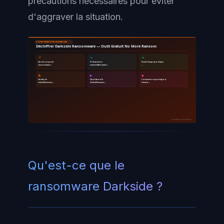
précautions nécessaires pour éviter
d'aggraver la situation.
DÉCHIFFREMENT RANSOMWARE
Déchiffrer Darkside Ransomware — Outil Gratuit No More Ransom
📌
🔹
🔸
Qu'est-ce que le
Précautions
Guide étape par étape
ransomware…
essentielles avant…
…
🔺
▶
◆
Outils de
Que faire si le
Comment se protéger à
déchiffrement…
déchiffrement…
l'avenir…
ayinedjimi-consultants.fr
Qu'est-ce que le
ransomware Darkside ?