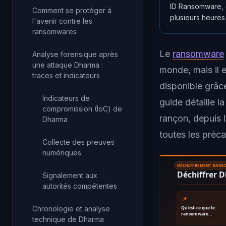
ID Ransomware, c
Comment se protéger à
plusieurs heures
l'avenir contre les
ransomwares
Le
ransomware
Analyse forensique après
une attaque Dharma :
monde, mais il e
traces et indicateurs
disponible grâc
Indicateurs de
guide détaille 
compromission (IoC) de
rançon, depuis l
Dharma
toutes les préca
Collecte des preuves
numériques
DÉCHIFFREMENT RAN
Déchiffrer 
Signalement aux
autorités compétentes
📌
Chronologie et analyse
Qu'est-ce que le
ransomware…
technique de Dharma