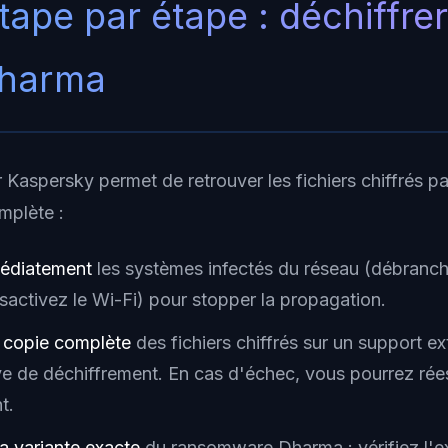
tape par étape : déchiffre
 Dharma
ar Kaspersky permet de retrouver les fichiers chiffrés p
mplète :
médiatement
les systèmes infectés du réseau (débranch
sactivez le Wi-Fi) pour stopper la propagation.
e copie complète
des fichiers chiffrés sur un support e
ive de déchiffrement. En cas d'échec, vous pourrez ré
t.
la variante exacte
du ransomware Dharma : vérifiez l'e