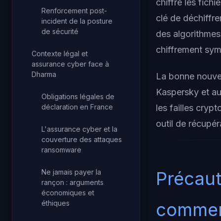
chiffre les fich
Renforcement post-
clé de déchiffr
incident de la posture
de sécurité
des algorithmes
chiffrement symé
Contexte légal et
assurance cyber face à
Dharma
La bonne nouvel
Kaspersky et au 
Obligations légales de
déclaration en France
les failles cryp
outil de récupér
L'assurance cyber et la
couverture des attaques
ransomware
Ne jamais payer la
Précaut
rançon : arguments
économiques et
éthiques
comme