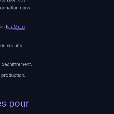
information dans
uis
No More
 ou sur une
e déchiffrement.
n production.
es pour