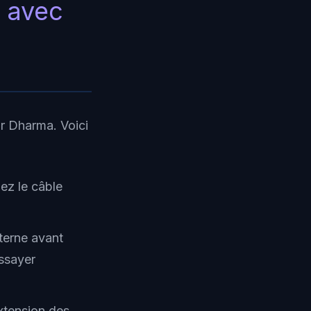
r avec
ar Dharma. Voici
ez le câble
xterne avant
essayer
xtension des