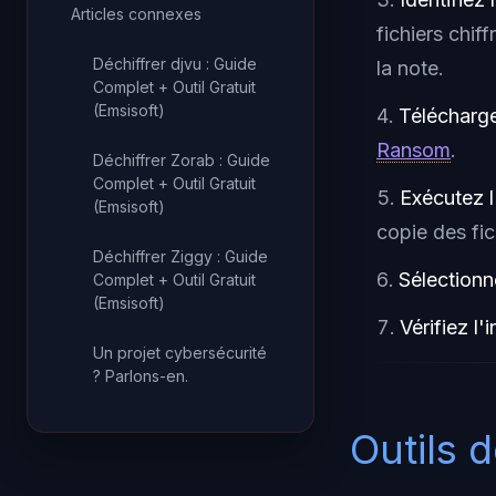
Articles connexes
fichiers chif
Déchiffrer djvu : Guide
la note.
Complet + Outil Gratuit
(Emsisoft)
Téléchargez
Ransom
.
Déchiffrer Zorab : Guide
Complet + Outil Gratuit
Exécutez l
(Emsisoft)
copie des fic
Déchiffrer Ziggy : Guide
Sélectionn
Complet + Outil Gratuit
(Emsisoft)
Vérifiez l'i
Un projet cybersécurité
? Parlons-en.
Outils 