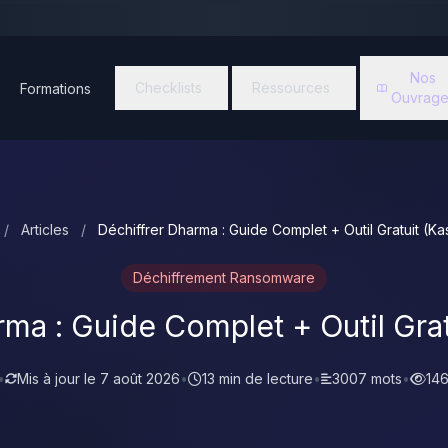
Nos
Checklists
Ressources
Formations
Ouvrage
/
Articles
/
Déchiffrer Dharma : Guide Complet + Outil Gratuit (K
Déchiffrement Ransomware
rma : Guide Complet + Outil Grat
•
Mis à jour le
7 août 2026
•
13 min de lecture
•
3007 mots
•
146