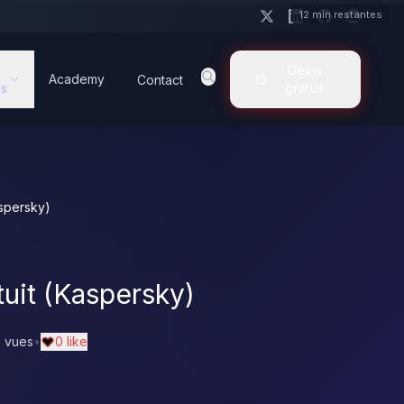
12 min restantes
Devis
Academy
Contact
s
gratuit
aspersky)
uit (Kaspersky)
 vues
•
0 like