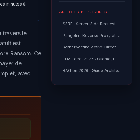
ues minutes à
ARTICLES POPULAIRES
SSRF : Server-Side Request Forgery — Exploitation Avancée
 travers le
Pangolin : Reverse Proxy et Tunnel Self-Hosted — Guide
atuit est
Kerberoasting Active Directory : Attaque et Défense 2026
 More Ransom. Ce
LLM Local 2026 : Ollama, LM Studio ou vLLM — Quel Outil selon
 payer de
RAG en 2026 : Guide Architecture, Vectorisation & Chunking
omplet, avec