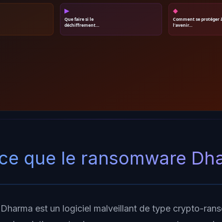
▶
◆
Que faire si le
Comment se protéger 
déchiffrement…
l'avenir…
-ce que le ransomware Dh
harma est un logiciel malveillant de type crypto-ran