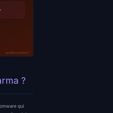
à
ayinedjimi-consultants.fr
arma ?
somware qui