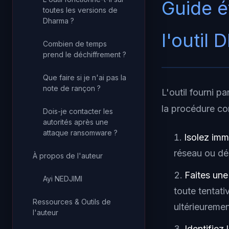
Guide é
toutes les versions de
Dharma ?
l'outil
Combien de temps
prend le déchiffrement ?
Que faire si je n'ai pas la
note de rançon ?
L'outil fourni p
la procédure co
Dois-je contacter les
autorités après une
attaque ransomware ?
Isolez im
réseau ou dé
À propos de l'auteur
Faites un
Ayi NEDJIMI
toute tentat
Ressources & Outils de
ultérieuremen
l'auteur
Identifiez 