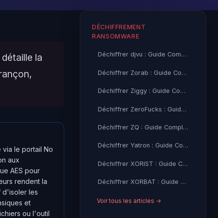
DÉCHIFFREMENT
RANSOMWARE
Déchiffrer djvu : Guide Complet + Outil Gratuit (Emsisoft)
étaille la
 rançon,
Déchiffrer Zorab : Guide Complet + Outil Gratuit (Emsisoft)
Déchiffrer Ziggy : Guide Complet + Outil Gratuit (Emsisoft)
Déchiffrer ZeroFucks : Guide Complet + Outil Gratuit (Emsisoft)
Déchiffrer ZQ : Guide Complet + Outil Gratuit (Emsisoft)
Déchiffrer Yatron : Guide Complet + Outil Gratuit (Kaspersky)
via le portail No
on aux
Déchiffrer XORIST : Guide Complet + Outil Gratuit (TM, Emsisoft)
que AES pour
eurs rendent la
Déchiffrer XORBAT : Guide Complet + Outil Gratuit (TM)
 d'isoler les
Voir tous les articles →
nsiques et
chiers ou l'outil