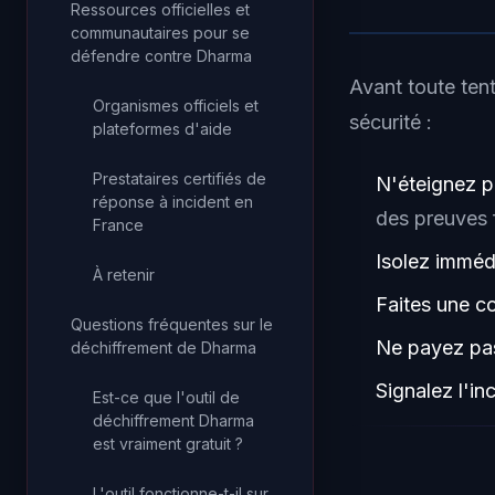
Ressources officielles et
communautaires pour se
défendre contre Dharma
Avant toute ten
Organismes officiels et
sécurité :
plateformes d'aide
Prestataires certifiés de
N'éteignez p
réponse à incident en
des preuves 
France
Isolez imméd
À retenir
Faites une c
Questions fréquentes sur le
Ne payez pas
déchiffrement de Dharma
Signalez l'in
Est-ce que l'outil de
déchiffrement Dharma
est vraiment gratuit ?
L'outil fonctionne-t-il sur