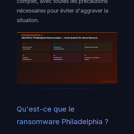
complet, avec toutes les précautions
nécessaires pour éviter d'aggraver la
situation.
DÉCHIFFREMENT RANSOMWARE
Déchiffrer Philadelphia Ransomware — Outil Gratuit No More Ransom
📌
🔹
🔸
Qu'est-ce que le
Précautions
Guide étape par étape
ransomware…
essentielles avant…
…
🔺
▶
◆
Outils de
Que faire si le
Comment se protéger à
déchiffrement…
déchiffrement…
l'avenir…
ayinedjimi-consultants.fr
Qu'est-ce que le
ransomware Philadelphia ?