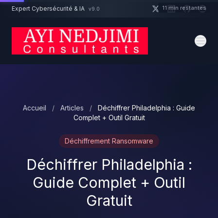
Aller au contenu principal
11 min restantes
Expert Cybersécurité & IA
v9.0
Un projet cybersécurité ?
Devis
Expert dispo · Réponse 24h
Accueil
/
Articles
/
Déchiffrer Philadelphia : Guide
Complet + Outil Gratuit
Déchiffrement Ransomware
Déchiffrer Philadelphia :
Guide Complet + Outil
Gratuit