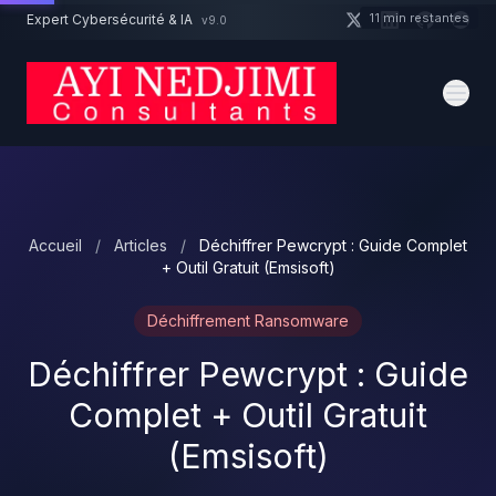
Aller au contenu principal
11 min restantes
Expert Cybersécurité & IA
v9.0
Un projet cybersécurité ?
Devis
Expert dispo · Réponse 24h
Accueil
/
Articles
/
Déchiffrer Pewcrypt : Guide Complet
+ Outil Gratuit (Emsisoft)
Déchiffrement Ransomware
Déchiffrer Pewcrypt : Guide
Complet + Outil Gratuit
(Emsisoft)