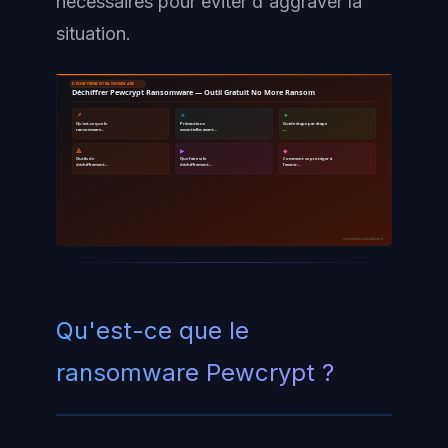
nécessaires pour éviter d'aggraver la
situation.
DÉCHIFFREMENT RANSOMWARE
Déchiffrer Pewcrypt Ransomware — Outil Gratuit No More Ransom
📌
🔹
🔸
Qu'est-ce que le
Précautions
Guide étape par étape
ransomware…
essentielles avant…
…
🔺
▶
◆
Outils de
Que faire si le
Comment se protéger à
déchiffrement…
déchiffrement…
l'avenir…
ayinedjimi-consultants.fr
Qu'est-ce que le
ransomware Pewcrypt ?