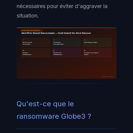
nécessaires pour éviter d'aggraver la
situation.
DÉCHIFFREMENT RANSOMWARE
Déchiffrer Globe3 Ransomware — Outil Gratuit No More Ransom
📌
🔹
🔸
Qu'est-ce que le
Précautions
Guide étape par étape
ransomware…
essentielles avant…
…
🔺
▶
◆
Outils de
Que faire si le
Comment se protéger à
déchiffrement…
déchiffrement…
l'avenir…
ayinedjimi-consultants.fr
Qu'est-ce que le
ransomware Globe3 ?