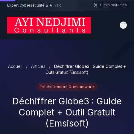
Aller au contenu principal
11 min restantes
Expert Cybersécurité & IA
v9.0
Un projet cybersécurité ?
Devis
Expert dispo · Réponse 24h
Accueil
/
Articles
/
Déchiffrer Globe3 : Guide Complet +
Outil Gratuit (Emsisoft)
Déchiffrement Ransomware
Déchiffrer Globe3 : Guide
Complet + Outil Gratuit
(Emsisoft)