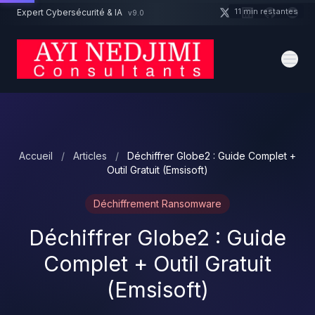
Aller au contenu principal
11 min restantes
Expert Cybersécurité & IA
v9.0
Un projet cybersécurité ?
Devis
Expert dispo · Réponse 24h
Accueil
/
Articles
/
Déchiffrer Globe2 : Guide Complet +
Outil Gratuit (Emsisoft)
Déchiffrement Ransomware
Déchiffrer Globe2 : Guide
Complet + Outil Gratuit
(Emsisoft)