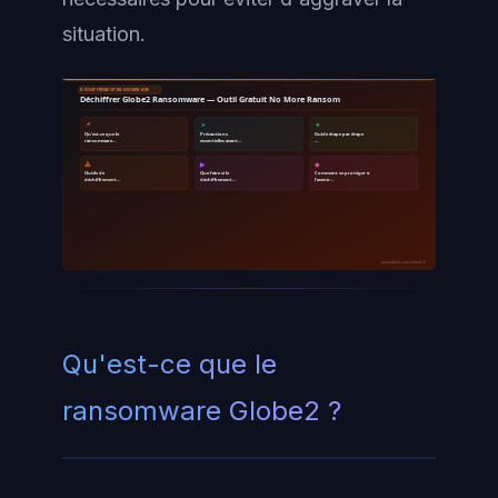
situation.
DÉCHIFFREMENT RANSOMWARE
Déchiffrer Globe2 Ransomware — Outil Gratuit No More Ransom
📌
🔹
🔸
Qu'est-ce que le
Précautions
Guide étape par étape
ransomware…
essentielles avant…
…
🔺
▶
◆
Outils de
Que faire si le
Comment se protéger à
déchiffrement…
déchiffrement…
l'avenir…
ayinedjimi-consultants.fr
Qu'est-ce que le
ransomware Globe2 ?