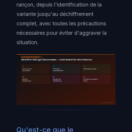
rançon, depuis l'identification de la
variante jusqu'au déchiffrement
complet, avec toutes les précautions
nécessaires pour éviter d'aggraver la
situation.
DÉCHIFFREMENT RANSOMWARE
Déchiffrer GetCrypt Ransomware — Outil Gratuit No More Ransom
📌
🔹
🔸
Qu'est-ce que le
Précautions
Guide étape par étape
ransomware…
essentielles avant…
…
🔺
▶
◆
Outils de
Que faire si le
Comment se protéger à
déchiffrement…
déchiffrement…
l'avenir…
ayinedjimi-consultants.fr
Qu'est-ce que le