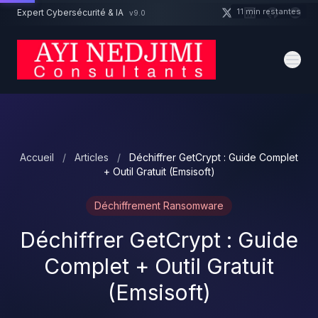
Aller au contenu principal
11 min restantes
Expert Cybersécurité & IA
v9.0
Un projet cybersécurité ?
Devis
Expert dispo · Réponse 24h
Accueil
/
Articles
/
Déchiffrer GetCrypt : Guide Complet
+ Outil Gratuit (Emsisoft)
Déchiffrement Ransomware
Déchiffrer GetCrypt : Guide
Complet + Outil Gratuit
(Emsisoft)