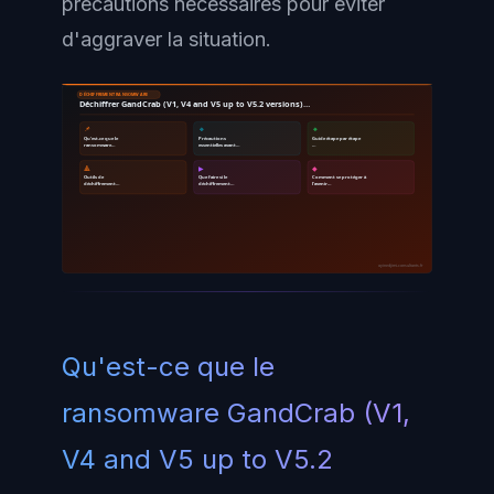
précautions nécessaires pour éviter
d'aggraver la situation.
DÉCHIFFREMENT RANSOMWARE
Déchiffrer GandCrab (V1, V4 and V5 up to V5.2 versions)…
📌
🔹
🔸
Qu'est-ce que le
Précautions
Guide étape par étape
ransomware…
essentielles avant…
…
🔺
▶
◆
Outils de
Que faire si le
Comment se protéger à
déchiffrement…
déchiffrement…
l'avenir…
ayinedjimi-consultants.fr
Qu'est-ce que le
ransomware GandCrab (V1,
V4 and V5 up to V5.2