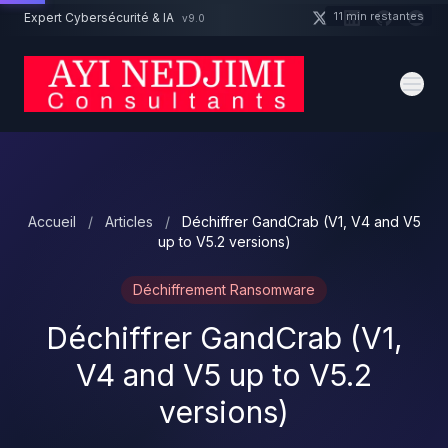
Aller au contenu principal
11 min restantes
Expert Cybersécurité & IA
v9.0
Un projet cybersécurité ?
Devis
Expert dispo · Réponse 24h
Accueil
/
Articles
/
Déchiffrer GandCrab (V1, V4 and V5
up to V5.2 versions)
Déchiffrement Ransomware
Déchiffrer GandCrab (V1,
V4 and V5 up to V5.2
versions)