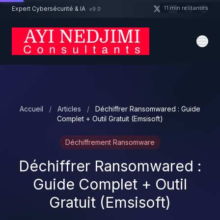
Aller au contenu principal
11 min restantes
Expert Cybersécurité & IA
v9.0
Un projet cybersécurité ?
Devis
Expert dispo · Réponse 24h
Accueil
/
Articles
/
Déchiffrer Ransomwared : Guide
Complet + Outil Gratuit (Emsisoft)
Déchiffrement Ransomware
Déchiffrer Ransomwared :
Guide Complet + Outil
Gratuit (Emsisoft)