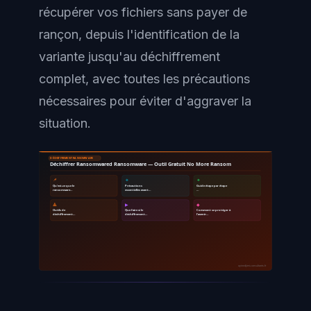
récupérer vos fichiers sans payer de
rançon, depuis l'identification de la
variante jusqu'au déchiffrement
complet, avec toutes les précautions
nécessaires pour éviter d'aggraver la
situation.
DÉCHIFFREMENT RANSOMWARE
Déchiffrer Ransomwared Ransomware — Outil Gratuit No More Ransom
📌
🔹
🔸
Qu'est-ce que le
Précautions
Guide étape par étape
ransomware…
essentielles avant…
…
🔺
▶
◆
Outils de
Que faire si le
Comment se protéger à
déchiffrement…
déchiffrement…
l'avenir…
ayinedjimi-consultants.fr