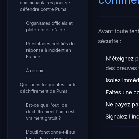
communautaires pour se
défendre contre Puma
Organismes officiels et
plateformes d'aide
Avant toute ten
sécurité :
Prestataires certifiés de
réponse à incident en
France
N'éteignez p
des preuves 
À retenir
Isolez imméd
Questions fréquentes sur le
déchiffrement de Puma
Faites une c
Ne payez pas
Est-ce que l'outil de
déchiffrement Puma est
Signalez l'in
vraiment gratuit ?
L'outil fonctionne-t-il sur
toutes les versions de