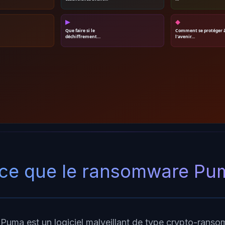
▶
◆
Que faire si le
Comment se protéger 
déchiffrement…
l'avenir…
-ce que le ransomware Pu
uma est un logiciel malveillant de type crypto-ranso