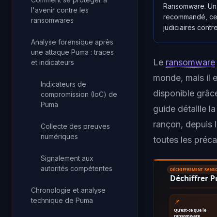
Ransomware. Un 
l'avenir contre les
recommandé, ces 
ransomwares
judiciaires contr
Analyse forensique après
une attaque Puma : traces
Le
ransomware
et indicateurs
monde, mais il e
Indicateurs de
disponible grâc
compromission (IoC) de
Puma
guide détaille 
rançon, depuis l
Collecte des preuves
numériques
toutes les préca
Signalement aux
autorités compétentes
DÉCHIFFREMENT RAN
Déchiffrer 
Chronologie et analyse
technique de Puma
📌
Qu'est-ce que le
ransomware…