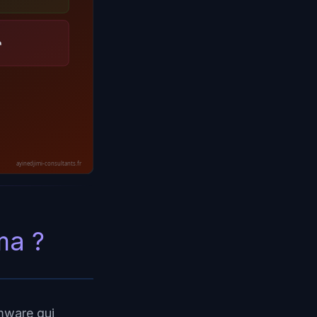
à
ayinedjimi-consultants.fr
ma ?
mware qui