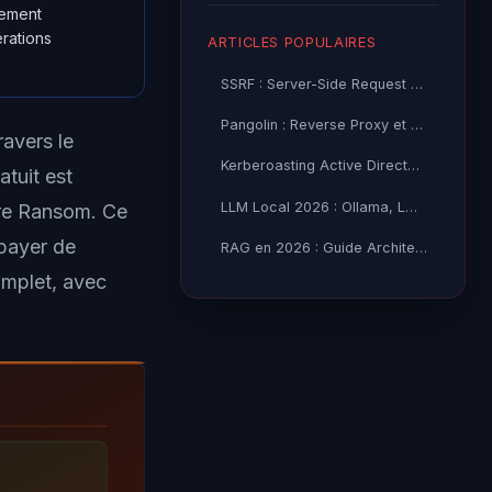
lement
érations
ARTICLES POPULAIRES
SSRF : Server-Side Request Forgery — Exploitation Avancée
Pangolin : Reverse Proxy et Tunnel Self-Hosted — Guide
ravers le
Kerberoasting Active Directory : Attaque et Défense 2026
atuit est
LLM Local 2026 : Ollama, LM Studio ou vLLM — Quel Outil selon
ore Ransom. Ce
 payer de
RAG en 2026 : Guide Architecture, Vectorisation & Chunking
omplet, avec