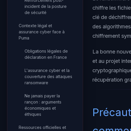
Renforcement post-
incident de la posture
chiffre les fich
de sécurité
clé de déchiffr
Contexte légal et
des algorithmes
assurance cyber face à
chiffrement symé
Puma
Obligations légales de
La bonne nouvel
déclaration en France
et au projet int
cryptographiques
L'assurance cyber et la
couverture des attaques
récupération gra
ransomware
Ne jamais payer la
rançon : arguments
économiques et
Précaut
éthiques
comme
Ressources officielles et