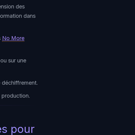
ension des
information dans
s
No More
 ou sur une
e déchiffrement.
n production.
es pour