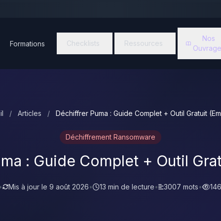
Nos
Checklists
Ressources
Formations
Ouvrage
il
/
Articles
/
Déchiffrer Puma : Guide Complet + Outil Gratuit (Em
Déchiffrement Ransomware
ma : Guide Complet + Outil Grat
•
Mis à jour le
9 août 2026
•
13 min de lecture
•
3007 mots
•
146