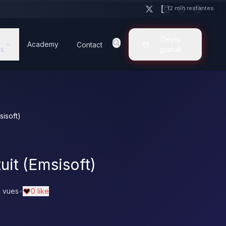
12 min restantes
Devis
Academy
Contact
s
gratuit
sisoft)
uit (Emsisoft)
 vues
•
0 like