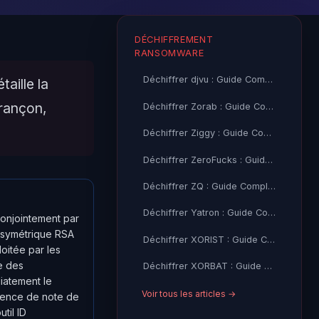
DÉCHIFFREMENT
RANSOMWARE
Déchiffrer djvu : Guide Complet + Outil Gratuit (Emsisoft)
aille la
 rançon,
Déchiffrer Zorab : Guide Complet + Outil Gratuit (Emsisoft)
Déchiffrer Ziggy : Guide Complet + Outil Gratuit (Emsisoft)
Déchiffrer ZeroFucks : Guide Complet + Outil Gratuit (Emsisoft)
Déchiffrer ZQ : Guide Complet + Outil Gratuit (Emsisoft)
Déchiffrer Yatron : Guide Complet + Outil Gratuit (Kaspersky)
conjointement par
asymétrique RSA
Déchiffrer XORIST : Guide Complet + Outil Gratuit (TM, Emsisoft)
oitée par les
e des
Déchiffrer XORBAT : Guide Complet + Outil Gratuit (TM)
iatement le
Voir tous les articles →
absence de note de
util ID