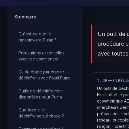
Sommaire
Un outil de 
Qu'est-ce que le
ransomware Puma ?
procédure c
avec toutes
Précautions essentielles
avant de commencer
Guide étape par étape :
déchiffrer avec l'outil Puma
TL;DR — EN RÉSU
Un outil de déch
Outils de déchiffrement
Emsisoft et le 
disponibles pour Puma
et symétrique AE
chercheurs perm
Que faire si le
précautions stri
déchiffrement échoue ?
réseau, et copier
rançon, l'identifi
Comment se protéger à