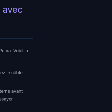
r avec
 Puma. Voici la
ez le câble
xterne avant
essayer