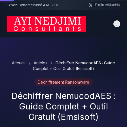
Aller au contenu principal
11 min restantes
Expert Cybersécurité & IA
v9.0
Un projet cybersécurité ?
Devis
Expert dispo · Réponse 24h
Accueil
/
Articles
/
Déchiffrer NemucodAES : Guide
Complet + Outil Gratuit (Emsisoft)
Déchiffrement Ransomware
Déchiffrer NemucodAES :
Guide Complet + Outil
Gratuit (Emsisoft)