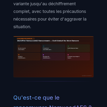
variante jusqu'au déchiffrement
complet, avec toutes les précautions
nécessaires pour éviter d'aggraver la
situation.
DÉCHIFFREMENT RANSOMWARE
Déchiffrer NemucodAES Ransomware — Outil Gratuit No More Ransom
📌
🔹
🔸
Qu'est-ce que le
Précautions
Guide étape par étape
ransomware…
essentielles avant…
…
🔺
▶
◆
Outils de
Que faire si le
Comment se protéger à
déchiffrement…
déchiffrement…
l'avenir…
ayinedjimi-consultants.fr
Qu'est-ce que le