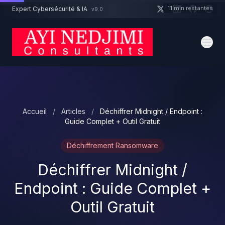
Aller au contenu principal
11 min restantes
Expert Cybersécurité & IA
v9.0
Un projet cybersécurité ?
Devis
Expert dispo · Réponse 24h
Accueil
/
Articles
/
Déchiffrer Midnight / Endpoint :
Guide Complet + Outil Gratuit
Déchiffrement Ransomware
Déchiffrer Midnight /
Endpoint : Guide Complet +
Outil Gratuit