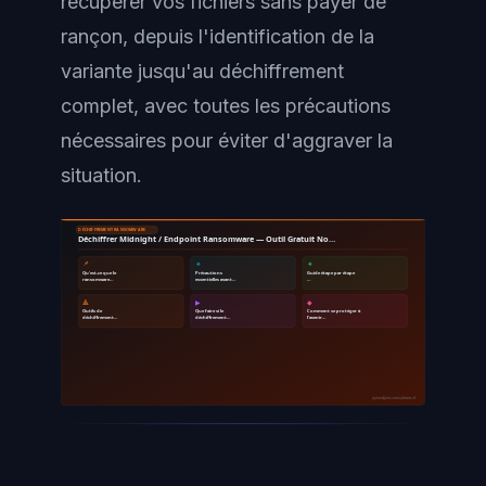
récupérer vos fichiers sans payer de
rançon, depuis l'identification de la
variante jusqu'au déchiffrement
complet, avec toutes les précautions
nécessaires pour éviter d'aggraver la
situation.
DÉCHIFFREMENT RANSOMWARE
Déchiffrer Midnight / Endpoint Ransomware — Outil Gratuit No…
📌
🔹
🔸
Qu'est-ce que le
Précautions
Guide étape par étape
ransomware…
essentielles avant…
…
🔺
▶
◆
Outils de
Que faire si le
Comment se protéger à
déchiffrement…
déchiffrement…
l'avenir…
ayinedjimi-consultants.fr