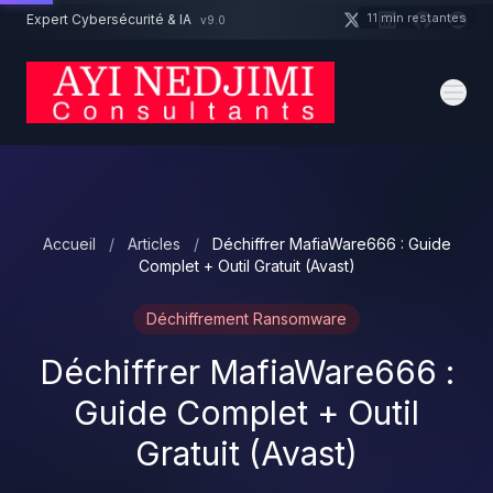
Aller au contenu principal
11 min restantes
Expert Cybersécurité & IA
v9.0
Un projet cybersécurité ?
Devis
Expert dispo · Réponse 24h
Accueil
/
Articles
/
Déchiffrer MafiaWare666 : Guide
Complet + Outil Gratuit (Avast)
Déchiffrement Ransomware
Déchiffrer MafiaWare666 :
Guide Complet + Outil
Gratuit (Avast)