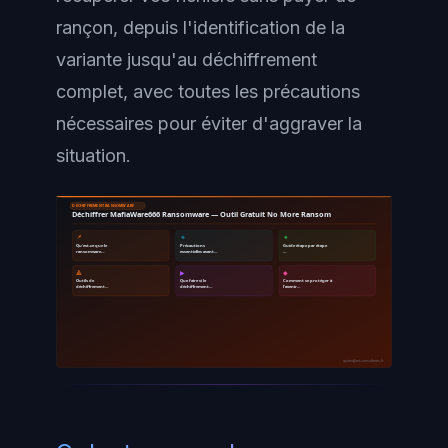
rançon, depuis l'identification de la
variante jusqu'au déchiffrement
complet, avec toutes les précautions
nécessaires pour éviter d'aggraver la
situation.
DÉCHIFFREMENT RANSOMWARE
Déchiffrer MafiaWare666 Ransomware — Outil Gratuit No More Ransom
📌
🔹
🔸
Qu'est-ce que le
Précautions
Guide étape par étape
ransomware…
essentielles avant…
…
🔺
▶
◆
Outils de
Que faire si le
Comment se protéger à
déchiffrement…
déchiffrement…
l'avenir…
ayinedjimi-consultants.fr