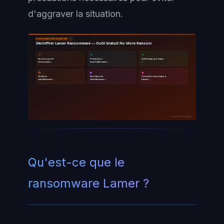
d'aggraver la situation.
DÉCHIFFREMENT RANSOMWARE
Déchiffrer Lamer Ransomware — Outil Gratuit No More Ransom
📌
🔹
🔸
Qu'est-ce que le
Précautions
Guide étape par étape
ransomware…
essentielles avant…
…
🔺
▶
◆
Outils de
Que faire si le
Comment se protéger à
déchiffrement…
déchiffrement…
l'avenir…
ayinedjimi-consultants.fr
Qu'est-ce que le
ransomware Lamer ?