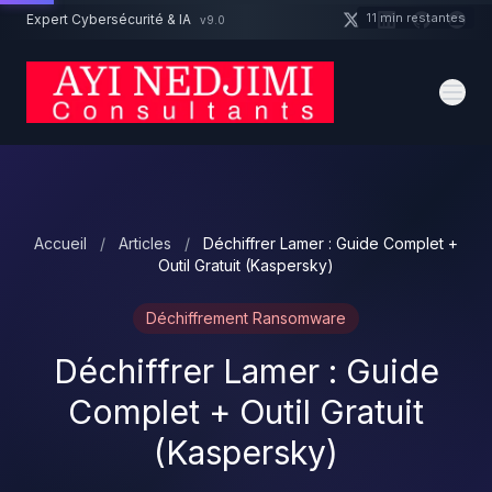
Aller au contenu principal
11 min restantes
Expert Cybersécurité & IA
v9.0
Un projet cybersécurité ?
Devis
Expert dispo · Réponse 24h
Accueil
/
Articles
/
Déchiffrer Lamer : Guide Complet +
Outil Gratuit (Kaspersky)
Déchiffrement Ransomware
Déchiffrer Lamer : Guide
Complet + Outil Gratuit
(Kaspersky)