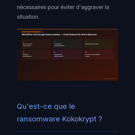
nécessaires pour éviter d'aggraver la
situation.
DÉCHIFFREMENT RANSOMWARE
Déchiffrer Kokokrypt Ransomware — Outil Gratuit No More Ransom
📌
🔹
🔸
Qu'est-ce que le
Précautions
Guide étape par étape
ransomware…
essentielles avant…
…
🔺
▶
◆
Outils de
Que faire si le
Comment se protéger à
déchiffrement…
déchiffrement…
l'avenir…
ayinedjimi-consultants.fr
Qu'est-ce que le
ransomware Kokokrypt ?