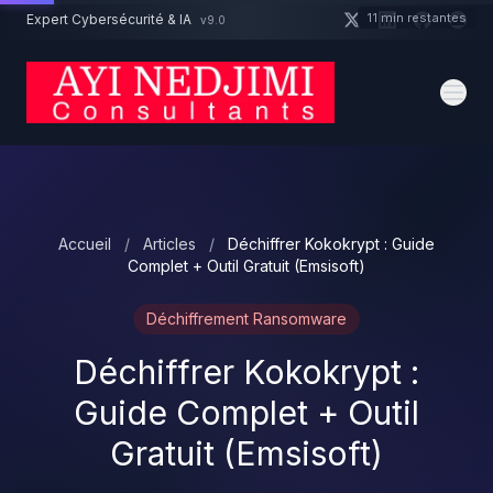
Aller au contenu principal
11 min restantes
Expert Cybersécurité & IA
v9.0
Un projet cybersécurité ?
Devis
Expert dispo · Réponse 24h
Accueil
/
Articles
/
Déchiffrer Kokokrypt : Guide
Complet + Outil Gratuit (Emsisoft)
Déchiffrement Ransomware
Déchiffrer Kokokrypt :
Guide Complet + Outil
Gratuit (Emsisoft)