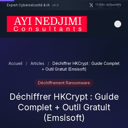
Aller au contenu principal
11 min restantes
Expert Cybersécurité & IA
v9.0
Un projet cybersécurité ?
Devis
Expert dispo · Réponse 24h
Accueil
/
Articles
/
Déchiffrer HKCrypt : Guide Complet
+ Outil Gratuit (Emsisoft)
Déchiffrement Ransomware
Déchiffrer HKCrypt : Guide
Complet + Outil Gratuit
(Emsisoft)