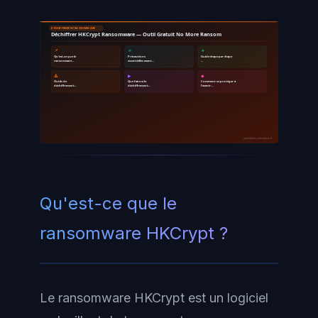
DÉCHIFFREMENT RANSOMWARE
Déchiffrer HKCrypt Ransomware — Outil Gratuit No More Ransom
📌
🔹
🔸
Qu'est-ce que le
Précautions
Guide étape par étape
ransomware…
essentielles avant…
…
🔺
▶
◆
Outils de
Que faire si le
Comment se protéger à
déchiffrement…
déchiffrement…
l'avenir…
ayinedjimi-consultants.fr
Qu'est-ce que le
ransomware HKCrypt ?
Le ransomware HKCrypt est un logiciel