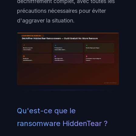
déchiffrement complet, avec toutes les
précautions nécessaires pour éviter
d'aggraver la situation.
DÉCHIFFREMENT RANSOMWARE
Déchiffrer HiddenTear Ransomware — Outil Gratuit No More Ransom
📌
🔹
🔸
Qu'est-ce que le
Précautions
Guide étape par étape
ransomware…
essentielles avant…
…
🔺
▶
◆
Outils de
Que faire si le
Comment se protéger à
déchiffrement…
déchiffrement…
l'avenir…
ayinedjimi-consultants.fr
Qu'est-ce que le
ransomware HiddenTear ?