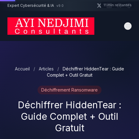
Aller au contenu principal
11 min restantes
Expert Cybersécurité & IA
v9.0
Un projet cybersécurité ?
Devis
Expert dispo · Réponse 24h
Accueil
/
Articles
/
Déchiffrer HiddenTear : Guide
Complet + Outil Gratuit
Déchiffrement Ransomware
Déchiffrer HiddenTear :
Guide Complet + Outil
Gratuit