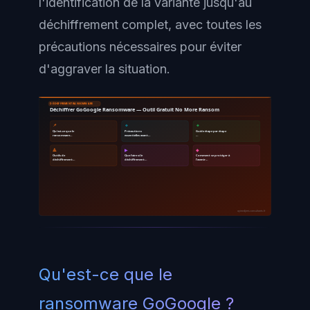
l'identification de la variante jusqu'au
déchiffrement complet, avec toutes les
précautions nécessaires pour éviter
d'aggraver la situation.
DÉCHIFFREMENT RANSOMWARE
Déchiffrer GoGoogle Ransomware — Outil Gratuit No More Ransom
📌
🔹
🔸
Qu'est-ce que le
Précautions
Guide étape par étape
ransomware…
essentielles avant…
…
🔺
▶
◆
Outils de
Que faire si le
Comment se protéger à
déchiffrement…
déchiffrement…
l'avenir…
ayinedjimi-consultants.fr
Qu'est-ce que le
ransomware GoGoogle ?