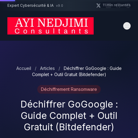
Aller au contenu principal
11 min restantes
Expert Cybersécurité & IA
v9.0
Un projet cybersécurité ?
Devis
Expert dispo · Réponse 24h
Accueil
/
Articles
/
Déchiffrer GoGoogle : Guide
Complet + Outil Gratuit (Bitdefender)
Déchiffrement Ransomware
Déchiffrer GoGoogle :
Guide Complet + Outil
Gratuit (Bitdefender)