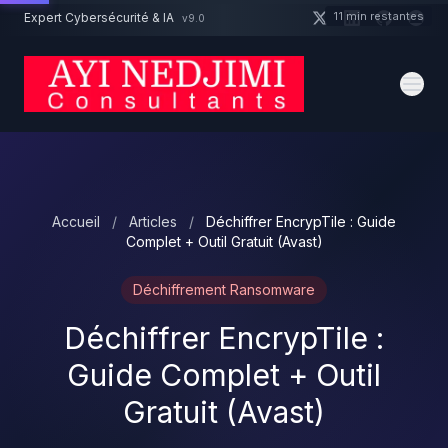
Aller au contenu principal
11 min restantes
Expert Cybersécurité & IA
v9.0
Un projet cybersécurité ?
Devis
Expert dispo · Réponse 24h
Accueil
/
Articles
/
Déchiffrer EncrypTile : Guide
Complet + Outil Gratuit (Avast)
Déchiffrement Ransomware
Déchiffrer EncrypTile :
Guide Complet + Outil
Gratuit (Avast)