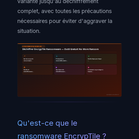
variante jusqu'au déchiffrement
complet, avec toutes les précautions
nécessaires pour éviter d'aggraver la
situation.
DÉCHIFFREMENT RANSOMWARE
Déchiffrer EncrypTile Ransomware — Outil Gratuit No More Ransom
📌
🔹
🔸
Qu'est-ce que le
Précautions
Guide étape par étape
ransomware…
essentielles avant…
…
🔺
▶
◆
Outils de
Que faire si le
Comment se protéger à
déchiffrement…
déchiffrement…
l'avenir…
ayinedjimi-consultants.fr
Qu'est-ce que le
ransomware EncrypTile ?