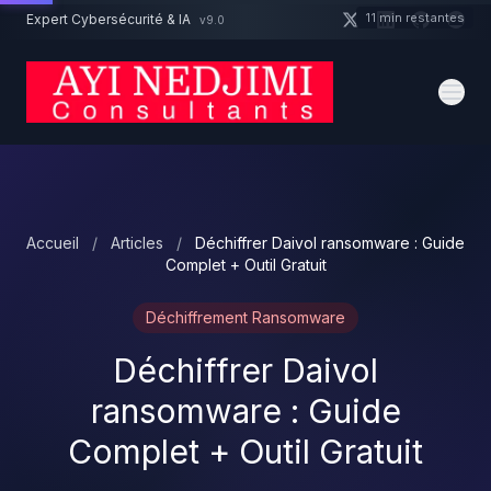
Aller au contenu principal
11 min restantes
Expert Cybersécurité & IA
v9.0
Un projet cybersécurité ?
Devis
Expert dispo · Réponse 24h
Accueil
/
Articles
/
Déchiffrer Daivol ransomware : Guide
Complet + Outil Gratuit
Déchiffrement Ransomware
Déchiffrer Daivol
ransomware : Guide
Complet + Outil Gratuit