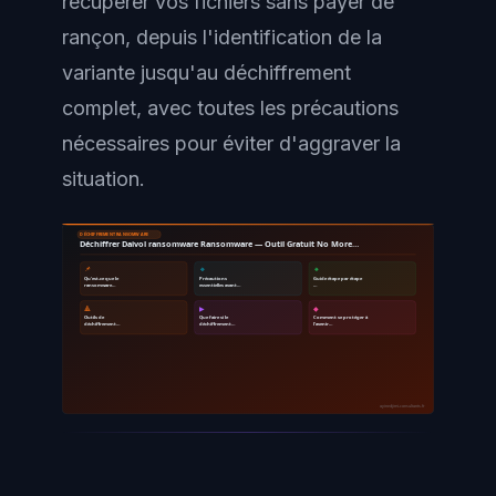
récupérer vos fichiers sans payer de
rançon, depuis l'identification de la
variante jusqu'au déchiffrement
complet, avec toutes les précautions
nécessaires pour éviter d'aggraver la
situation.
DÉCHIFFREMENT RANSOMWARE
Déchiffrer Daivol ransomware Ransomware — Outil Gratuit No More…
📌
🔹
🔸
Qu'est-ce que le
Précautions
Guide étape par étape
ransomware…
essentielles avant…
…
🔺
▶
◆
Outils de
Que faire si le
Comment se protéger à
déchiffrement…
déchiffrement…
l'avenir…
ayinedjimi-consultants.fr