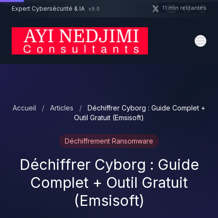
Aller au contenu principal
11 min restantes
Expert Cybersécurité & IA
v9.0
Un projet cybersécurité ?
Devis
Expert dispo · Réponse 24h
Accueil
/
Articles
/
Déchiffrer Cyborg : Guide Complet +
Outil Gratuit (Emsisoft)
Déchiffrement Ransomware
Déchiffrer Cyborg : Guide
Complet + Outil Gratuit
(Emsisoft)