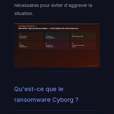
nécessaires pour éviter d'aggraver la
situation.
DÉCHIFFREMENT RANSOMWARE
Déchiffrer Cyborg Ransomware — Outil Gratuit No More Ransom
📌
🔹
🔸
Qu'est-ce que le
Précautions
Guide étape par étape
ransomware…
essentielles avant…
…
🔺
▶
◆
Outils de
Que faire si le
Comment se protéger à
déchiffrement…
déchiffrement…
l'avenir…
ayinedjimi-consultants.fr
Qu'est-ce que le
ransomware Cyborg ?