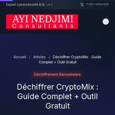
Aller au contenu principal
11 min restantes
Expert Cybersécurité & IA
v9.0
Un projet cybersécurité ?
Devis
Expert dispo · Réponse 24h
Accueil
/
Articles
/
Déchiffrer CryptoMix : Guide
Complet + Outil Gratuit
Déchiffrement Ransomware
Déchiffrer CryptoMix :
Guide Complet + Outil
Gratuit