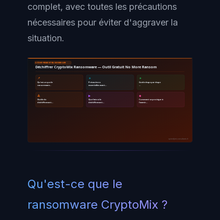
complet, avec toutes les précautions
nécessaires pour éviter d'aggraver la
situation.
DÉCHIFFREMENT RANSOMWARE
Déchiffrer CryptoMix Ransomware — Outil Gratuit No More Ransom
📌
🔹
🔸
Qu'est-ce que le
Précautions
Guide étape par étape
ransomware…
essentielles avant…
…
🔺
▶
◆
Outils de
Que faire si le
Comment se protéger à
déchiffrement…
déchiffrement…
l'avenir…
ayinedjimi-consultants.fr
Qu'est-ce que le
ransomware CryptoMix ?