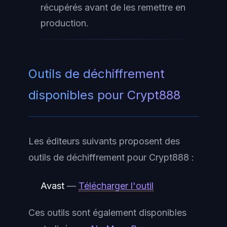
récupérés avant de les remettre en
production.
Outils de déchiffrement
disponibles pour Crypt888
Les éditeurs suivants proposent des
outils de déchiffrement pour Crypt888 :
Avast
—
Télécharger l'outil
Ces outils sont également disponibles