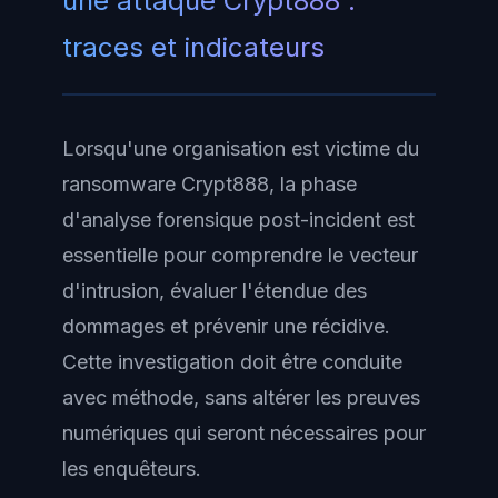
une attaque Crypt888 :
traces et indicateurs
Lorsqu'une organisation est victime du
ransomware Crypt888, la phase
d'analyse forensique post-incident est
essentielle pour comprendre le vecteur
d'intrusion, évaluer l'étendue des
dommages et prévenir une récidive.
Cette investigation doit être conduite
avec méthode, sans altérer les preuves
numériques qui seront nécessaires pour
les enquêteurs.