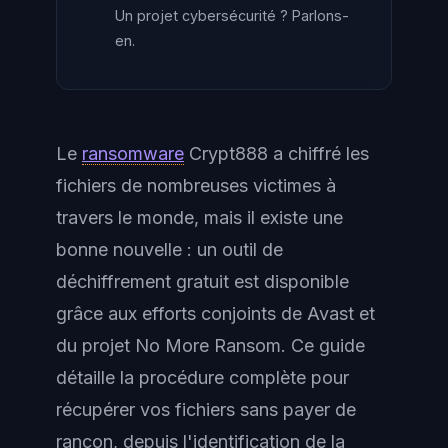
Un projet cybersécurité ? Parlons-
en.
Le
ransomware
Crypt888 a chiffré les
fichiers de nombreuses victimes à
travers le monde, mais il existe une
bonne nouvelle : un outil de
déchiffrement gratuit est disponible
grâce aux efforts conjoints de Avast et
du projet No More Ransom. Ce guide
détaille la procédure complète pour
récupérer vos fichiers sans payer de
rançon, depuis l'identification de la