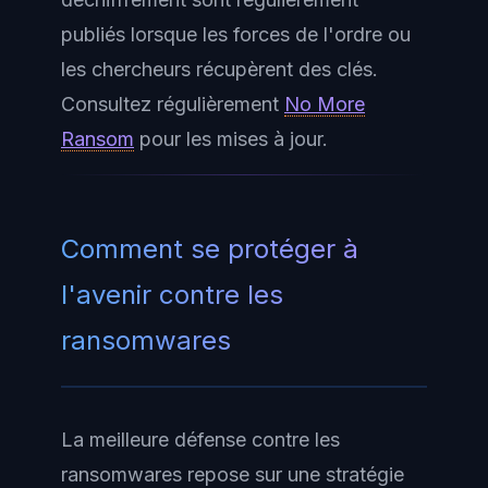
publiés lorsque les forces de l'ordre ou
les chercheurs récupèrent des clés.
Consultez régulièrement
No More
Ransom
pour les mises à jour.
Comment se protéger à
l'avenir contre les
ransomwares
La meilleure défense contre les
ransomwares repose sur une stratégie