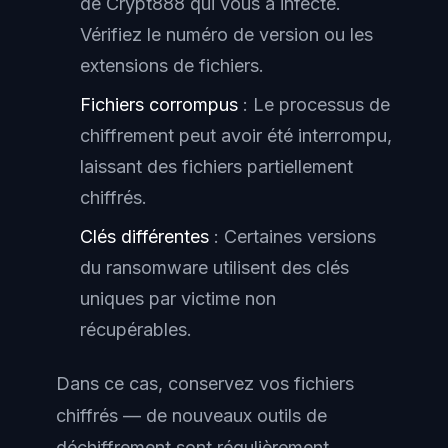
de Crypt888 qui vous a infecté.
Vérifiez le numéro de version ou les
extensions de fichiers.
Fichiers corrompus
: Le processus de
chiffrement peut avoir été interrompu,
laissant des fichiers partiellement
chiffrés.
Clés différentes
: Certaines versions
du ransomware utilisent des clés
uniques par victime non
récupérables.
Dans ce cas, conservez vos fichiers
chiffrés — de nouveaux outils de
déchiffrement sont régulièrement