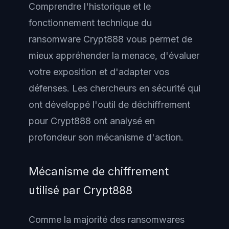
Comprendre l'historique et le
fonctionnement technique du
ransomware Crypt888 vous permet de
mieux appréhender la menace, d'évaluer
votre exposition et d'adapter vos
défenses. Les chercheurs en sécurité qui
ont développé l'outil de déchiffrement
pour Crypt888 ont analysé en
profondeur son mécanisme d'action.
Mécanisme de chiffrement
utilisé par Crypt888
Comme la majorité des ransomwares