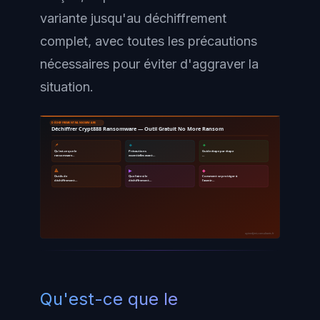
variante jusqu'au déchiffrement
complet, avec toutes les précautions
nécessaires pour éviter d'aggraver la
situation.
DÉCHIFFREMENT RANSOMWARE
Déchiffrer Crypt888 Ransomware — Outil Gratuit No More Ransom
📌
🔹
🔸
Qu'est-ce que le
Précautions
Guide étape par étape
ransomware…
essentielles avant…
…
🔺
▶
◆
Outils de
Que faire si le
Comment se protéger à
déchiffrement…
déchiffrement…
l'avenir…
ayinedjimi-consultants.fr
Qu'est-ce que le