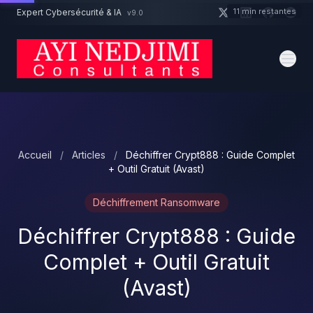
Aller au contenu principal
11 min restantes
Expert Cybersécurité & IA
v9.0
Un projet cybersécurité ?
Devis
Expert dispo · Réponse 24h
Accueil
/
Articles
/
Déchiffrer Crypt888 : Guide Complet
+ Outil Gratuit (Avast)
Déchiffrement Ransomware
Déchiffrer Crypt888 : Guide
Complet + Outil Gratuit
(Avast)