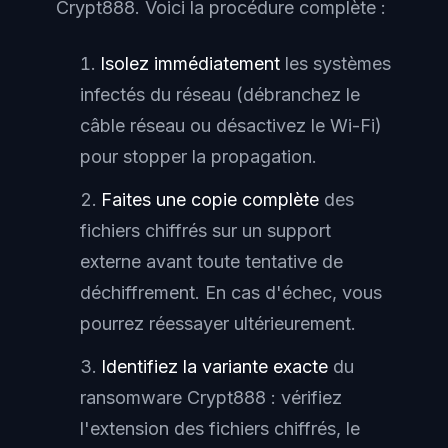
Crypt888. Voici la procédure complète :
Isolez immédiatement
les systèmes
infectés du réseau (débranchez le
câble réseau ou désactivez le Wi-Fi)
pour stopper la propagation.
Faites une copie complète
des
fichiers chiffrés sur un support
externe avant toute tentative de
déchiffrement. En cas d'échec, vous
pourrez réessayer ultérieurement.
Identifiez la variante exacte
du
ransomware Crypt888 : vérifiez
l'extension des fichiers chiffrés, le