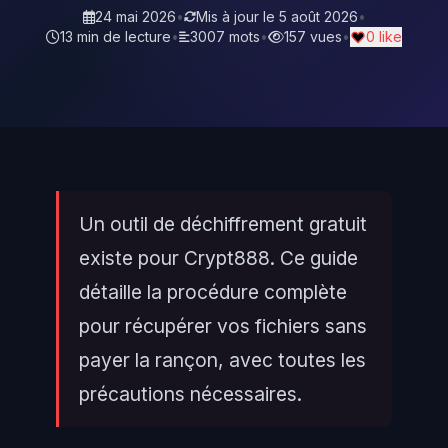
24 mai 2026
•
Mis à jour le
5 août 2026
•
13 min de lecture
•
3007 mots
•
157 vues
•
0 like
Un outil de déchiffrement gratuit
existe pour Crypt888. Ce guide
détaille la procédure complète
pour récupérer vos fichiers sans
payer la rançon, avec toutes les
précautions nécessaires.