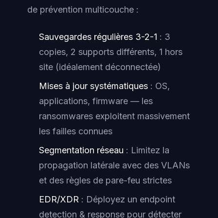
de prévention multicouche :
Sauvegardes régulières 3-2-1
: 3
copies, 2 supports différents, 1 hors
site (idéalement déconnectée)
Mises à jour systématiques
: OS,
applications, firmware — les
ransomwares exploitent massivement
les failles connues
Segmentation réseau
: Limitez la
propagation latérale avec des VLANs
et des règles de pare-feu strictes
EDR/XDR
: Déployez un endpoint
detection & response pour détecter