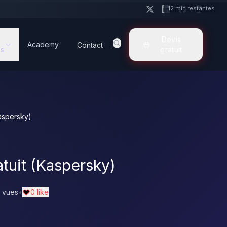
12 min restantes
Devis
Academy
Contact
s
gratuit
Kaspersky)
atuit (Kaspersky)
 vues
•
0 like