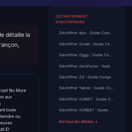
DÉCHIFFREMENT
RANSOMWARE
Déchiffrer djvu : Guide Complet + Outil Gratuit (Emsisoft)
 détaille la
 rançon,
Déchiffrer Zorab : Guide Complet + Outil Gratuit (Emsisoft)
Déchiffrer Ziggy : Guide Complet + Outil Gratuit (Emsisoft)
Déchiffrer ZeroFucks : Guide Complet + Outil Gratuit (Emsisoft)
Déchiffrer ZQ : Guide Complet + Outil Gratuit (Emsisoft)
Déchiffrer Yatron : Guide Complet + Outil Gratuit (Kaspersky)
projet No More
on aux
Déchiffrer XORIST : Guide Complet + Outil Gratuit (TM, Emsisoft)
s
ant toute
Déchiffrer XORBAT : Guide Complet + Outil Gratuit (TM)
éteindre ou
Voir tous les articles →
preuves
til ID