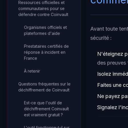
Ressources officielles et
communautaires pour se
défendre contre Coinvault
Organismes officiels et
Avant toute ten
plateformes d'aide
sécurité :
Prestataires certifiés de
réponse à incident en
N'éteignez p
France
des preuves 
À retenir
Isolez imméd
Questions fréquentes sur le
Faites une c
déchiffrement de Coinvault
Ne payez pas
Est-ce que l'outil de
Signalez l'in
déchiffrement Coinvault
est vraiment gratuit ?
L'outil fonctionne-t-il sur