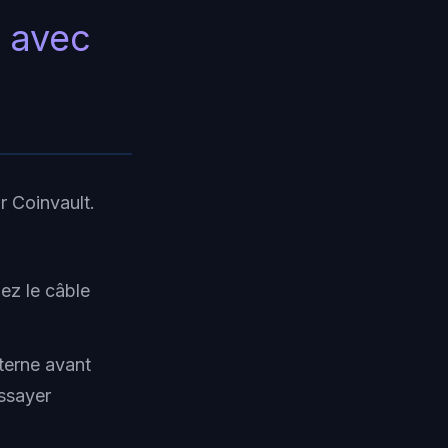
r avec
r Coinvault.
ez le câble
xterne avant
essayer