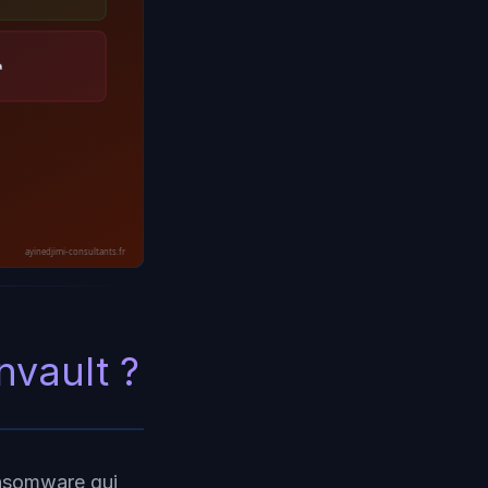
à
ayinedjimi-consultants.fr
nvault ?
ansomware qui