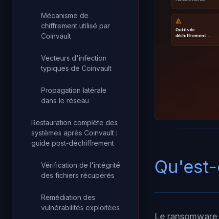
Mécanisme de
🔺
chiffrement utilisé par
Outils de
Coinvault
déchiffrement…
Vecteurs d'infection
typiques de Coinvault
Propagation latérale
dans le réseau
Restauration complète des
systèmes après Coinvault :
guide post-déchiffrement
Qu'est-
Vérification de l'intégrité
des fichiers récupérés
Remédiation des
vulnérabilités exploitées
Le ransomware C