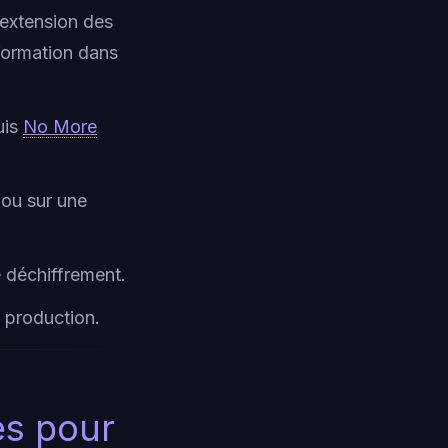
'extension des
information dans
uis
No More
 ou sur une
e déchiffrement.
n production.
es pour