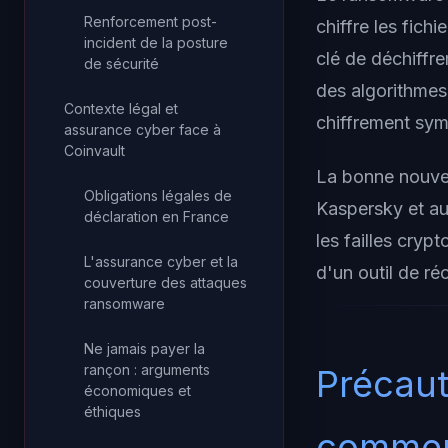
Renforcement post-
chiffre les fich
incident de la posture
clé de déchiffr
de sécurité
des algorithmes
Contexte légal et
chiffrement symé
assurance cyber face à
Coinvault
La bonne nouvel
Obligations légales de
Kaspersky et au 
déclaration en France
les failles cryp
L'assurance cyber et la
d'un outil de ré
couverture des attaques
ransomware
Ne jamais payer la
rançon : arguments
Précaut
économiques et
éthiques
comme