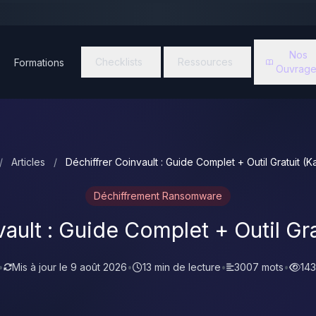
Nos
Checklists
Ressources
Formations
Ouvrage
/
Articles
/
Déchiffrer Coinvault : Guide Complet + Outil Gratuit (
Déchiffrement Ransomware
ault : Guide Complet + Outil Gr
•
Mis à jour le
9 août 2026
•
13 min de lecture
•
3007 mots
•
143