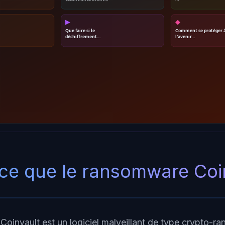
▶
◆
Que faire si le
Comment se protéger 
déchiffrement…
l'avenir…
ce que le ransomware Coi
oinvault est un logiciel malveillant de type crypto-r