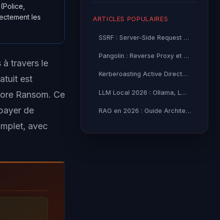
(Police,
ectement les
ARTICLES POPULAIRES
SSRF : Server-Side Request Forgery — Exploitation Avancée
Pangolin : Reverse Proxy et Tunnel Self-Hosted — Guide
 à travers le
Kerberoasting Active Directory : Attaque et Défense 2026
atuit est
LLM Local 2026 : Ollama, LM Studio ou vLLM — Quel Outil selon
 More Ransom. Ce
 payer de
RAG en 2026 : Guide Architecture, Vectorisation & Chunking
omplet, avec