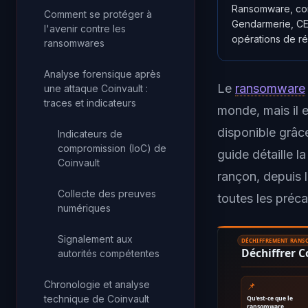
Ransomware, cond
Comment se protéger à
Gendarmerie, CE
l'avenir contre les
opérations de ré
ransomwares
Analyse forensique après
Le
ransomware
une attaque Coinvault :
traces et indicateurs
monde, mais il e
disponible grâc
Indicateurs de
compromission (IoC) de
guide détaille 
Coinvault
rançon, depuis l
Collecte des preuves
toutes les préca
numériques
Signalement aux
DÉCHIFFREMENT RAN
Déchiffrer 
autorités compétentes
Chronologie et analyse
📌
technique de Coinvault
Qu'est-ce que le
ransomware…