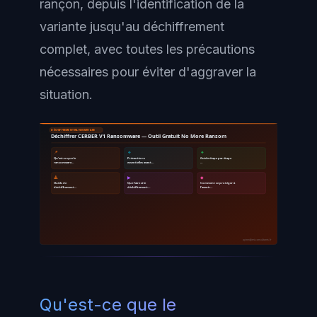
rançon, depuis l'identification de la
variante jusqu'au déchiffrement
complet, avec toutes les précautions
nécessaires pour éviter d'aggraver la
situation.
DÉCHIFFREMENT RANSOMWARE
Déchiffrer CERBER V1 Ransomware — Outil Gratuit No More Ransom
📌
🔹
🔸
Qu'est-ce que le
Précautions
Guide étape par étape
ransomware…
essentielles avant…
…
🔺
▶
◆
Outils de
Que faire si le
Comment se protéger à
déchiffrement…
déchiffrement…
l'avenir…
ayinedjimi-consultants.fr
Qu'est-ce que le