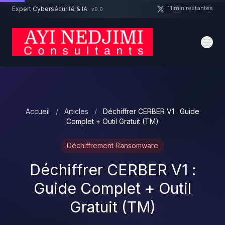
Aller au contenu principal
11 min restantes
Expert Cybersécurité & IA
v9.0
Un projet cybersécurité ?
Devis
Expert dispo · Réponse 24h
Accueil
/
Articles
/
Déchiffrer CERBER V1 : Guide
Complet + Outil Gratuit (TM)
Déchiffrement Ransomware
Déchiffrer CERBER V1 :
Guide Complet + Outil
Gratuit (TM)