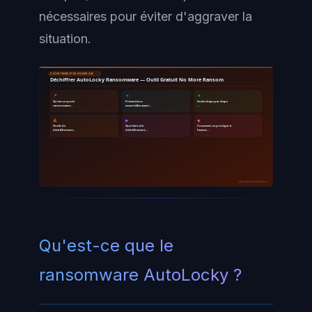
nécessaires pour éviter d'aggraver la
situation.
DÉCHIFFREMENT RANSOMWARE
Déchiffrer AutoLocky Ransomware — Outil Gratuit No More Ransom
📌
🔹
🔸
Qu'est-ce que le
Précautions
Guide étape par étape
ransomware…
essentielles avant…
…
🔺
▶
◆
Outils de
Que faire si le
Comment se protéger à
déchiffrement…
déchiffrement…
l'avenir…
ayinedjimi-consultants.fr
Qu'est-ce que le
ransomware AutoLocky ?