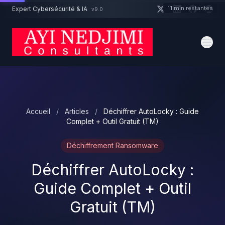
Aller au contenu principal
11 min restantes
Expert Cybersécurité & IA
v9.0
Un projet cybersécurité ?
Devis
Expert dispo · Réponse 24h
Accueil
/
Articles
/
Déchiffrer AutoLocky : Guide
Complet + Outil Gratuit (TM)
Déchiffrement Ransomware
Déchiffrer AutoLocky :
Guide Complet + Outil
Gratuit (TM)