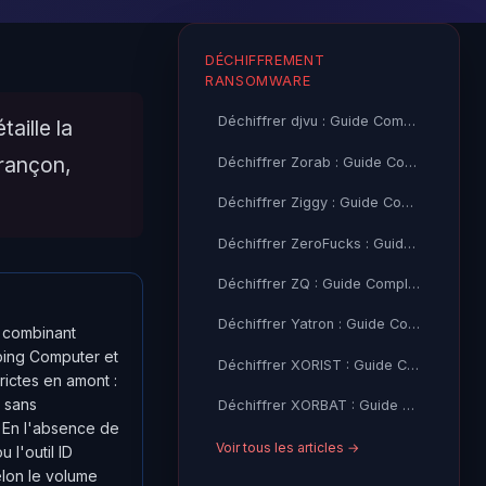
DÉCHIFFREMENT
RANSOMWARE
Déchiffrer djvu : Guide Complet + Outil Gratuit (Emsisoft)
aille la
 rançon,
Déchiffrer Zorab : Guide Complet + Outil Gratuit (Emsisoft)
Déchiffrer Ziggy : Guide Complet + Outil Gratuit (Emsisoft)
Déchiffrer ZeroFucks : Guide Complet + Outil Gratuit (Emsisoft)
Déchiffrer ZQ : Guide Complet + Outil Gratuit (Emsisoft)
Déchiffrer Yatron : Guide Complet + Outil Gratuit (Kaspersky)
e combinant
ping Computer et
Déchiffrer XORIST : Guide Complet + Outil Gratuit (TM, Emsisoft)
ictes en amont :
 sans
Déchiffrer XORBAT : Guide Complet + Outil Gratuit (TM)
. En l'absence de
Voir tous les articles →
 l'outil ID
lon le volume