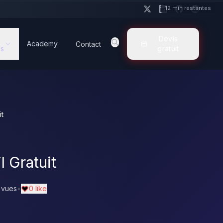
12 min restantes
Devis
Academy
Contact
s
gratuit
it
l Gratuit
 vues
•
0 like