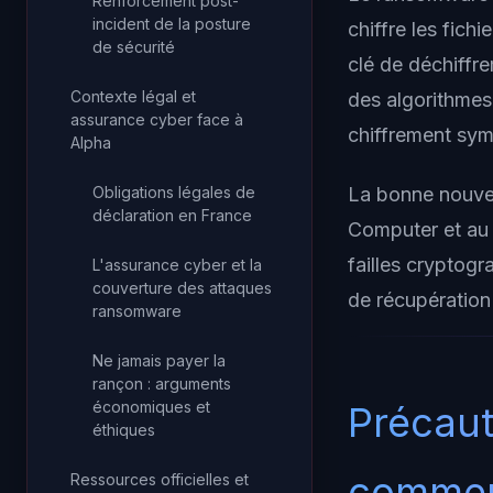
Renforcement post-
incident de la posture
chiffre les fich
de sécurité
clé de déchiffr
Contexte légal et
des algorithmes
assurance cyber face à
chiffrement symé
Alpha
Obligations légales de
La bonne nouvel
déclaration en France
Computer et au 
failles cryptogr
L'assurance cyber et la
couverture des attaques
de récupération 
ransomware
Ne jamais payer la
rançon : arguments
économiques et
Précaut
éthiques
comme
Ressources officielles et