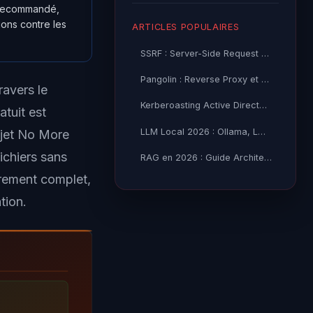
t recommandé,
ions contre les
ARTICLES POPULAIRES
SSRF : Server-Side Request Forgery — Exploitation Avancée
Pangolin : Reverse Proxy et Tunnel Self-Hosted — Guide
ravers le
Kerberoasting Active Directory : Attaque et Défense 2026
atuit est
LLM Local 2026 : Ollama, LM Studio ou vLLM — Quel Outil selon
ojet No More
ichiers sans
RAG en 2026 : Guide Architecture, Vectorisation & Chunking
frement complet,
tion.