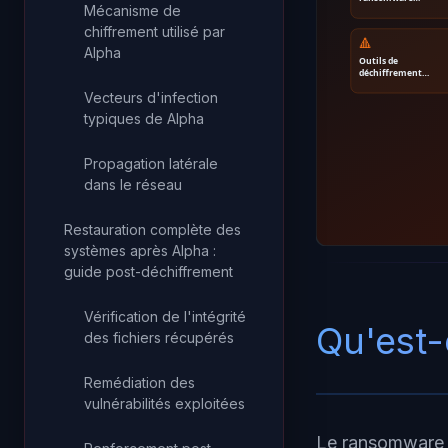
Mécanisme de
chiffrement utilisé par
🔺
Alpha
Outils de
déchiffrement…
Vecteurs d'infection
typiques de Alpha
Propagation latérale
dans le réseau
Restauration complète des
systèmes après Alpha :
guide post-déchiffrement
Vérification de l'intégrité
Qu'est-
des fichiers récupérés
Remédiation des
vulnérabilités exploitées
Le ransomware A