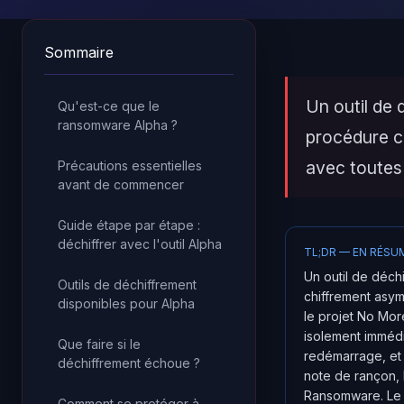
Sommaire
Un outil de 
Qu'est-ce que le
ransomware Alpha ?
procédure c
avec toutes
Précautions essentielles
avant de commencer
Guide étape par étape :
déchiffrer avec l'outil Alpha
TL;DR — EN RÉSU
Un outil de déch
Outils de déchiffrement
chiffrement asy
disponibles pour Alpha
le projet No Mor
isolement imméd
Que faire si le
redémarrage, et 
déchiffrement échoue ?
note de rançon, l
Ransomware. Le 
Comment se protéger à