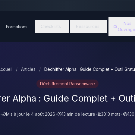
Nos
Checklists
Ressources
Formations
Ouvrage
ccueil
/
Articles
/
Déchiffrer Alpha : Guide Complet + Outil Gratu
Déchiffrement Ransomware
er Alpha : Guide Complet + Outi
•
Mis à jour le
4 août 2026
•
13 min de lecture
•
3013 mots
•
130