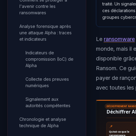
traité. Un signa
l'avenir contre les
ces déclarations
ransomwares
groupes cybercri
Analyse forensique après
une attaque Alpha : traces
Le
ransomware
et indicateurs
monde, mais il e
Indicateurs de
disponible grâc
compromission (IoC) de
Alpha
Ransom. Ce guid
payer de rançon,
Collecte des preuves
numériques
avec toutes les 
Signalement aux
autorités compétentes
DÉCHIFFREMENT RAN
Déchiffrer 
Chronologie et analyse
technique de Alpha
📌
Qu'est-ce que le
ransomware…