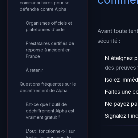
communautaires pour se
défendre contre Alpha
Organismes officiels et
plateformes d'aide
Avant toute ten
sécurité :
Prestataires certifiés de
réponse à incident en
France
N'éteignez p
des preuves 
À retenir
Isolez imméd
Questions fréquentes sur le
déchiffrement de Alpha
Faites une c
Ne payez pas
Est-ce que l'outil de
déchiffrement Alpha est
Signalez l'in
vraiment gratuit ?
L'outil fonctionne-t-il sur
toutes les versions de