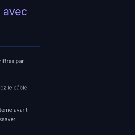
r avec
iffrés par
ez le câble
xterne avant
essayer