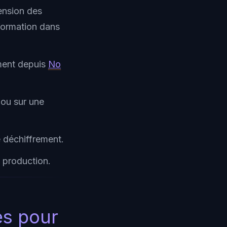
ension des
information dans
ment depuis
No
 ou sur une
e déchiffrement.
n production.
es pour