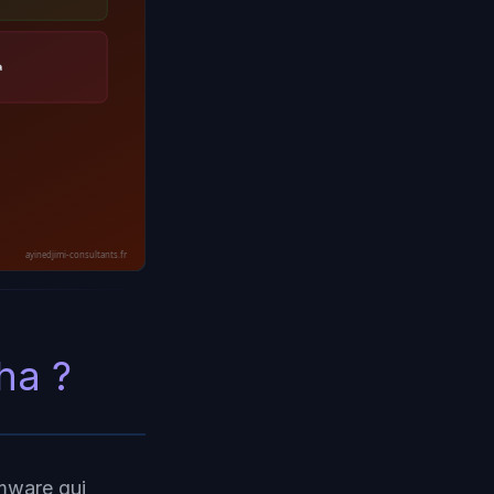
à
ayinedjimi-consultants.fr
ha ?
omware qui