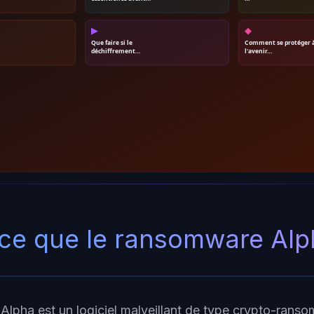
▶
◆
Que faire si le
Comment se protéger 
déchiffrement…
l'avenir…
ce que le ransomware Alp
lpha est un logiciel malveillant de type crypto-rans