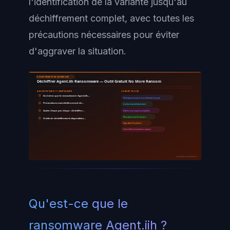
l'identification de la variante jusqu'au
déchiffrement complet, avec toutes les
précautions nécessaires pour éviter
d'aggraver la situation.
DÉCHIFFREMENT RANSOMWARE
Déchiffrer Agent.iih Ransomware — Outil Gratuit No More Ransom
ARCHITECTURE / COMPOSANTS
CONCEPTS CLÉS
Qu'est-ce que le ransomware Agent.iih…
N'éteignez pas et ne redémarrez pas
Précautions essentielles avant de…
Isolez immédiatement
Guide étape par étape : déchiffrer…
Faites une copie complète
Ne payez pas la rançon
Outils de déchiffrement disponibles…
Signalez l'incident
Identifiez la variante exacte
ayinedjimi-consultants.fr
Qu'est-ce que le
ransomware Agent.iih ?