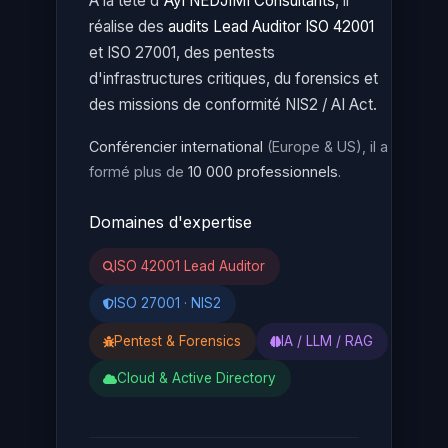
À la tête d'
Ayi NEDJIMI Consultants
, il
réalise des
audits Lead Auditor ISO 42001
et ISO 27001, des pentests
d'infrastructures critiques, du forensics et
des missions de conformité NIS2 / AI Act.
Conférencier international
(Europe & US), il a
formé plus de
10 000 professionnels
.
Domaines d'expertise
ISO 42001 Lead Auditor
ISO 27001 · NIS2
Pentest & Forensics
IA / LLM / RAG
Cloud & Active Directory