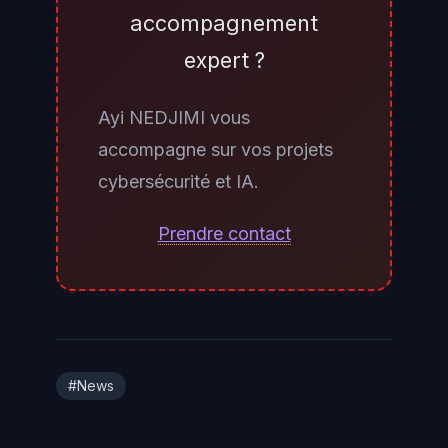
hardcodages d'exceptions de
accompagnement
confiance, absence de tests de
expert ?
sécurité automatisés,
dépendances obsolètes, et
Ayi NEDJIMI vous
historique de CVE déjà
accompagne sur vos projets
découvertes par fuzzing. Une
cybersécurité et IA.
revue red team utilisant elle-même
un LLM en mode adversarial sur le
Prendre contact
code source fournit aujourd'hui le
meilleur proxy, en attendant la
généralisation des indicateurs "AI
exploitability" par les scanners
commerciaux.
#News