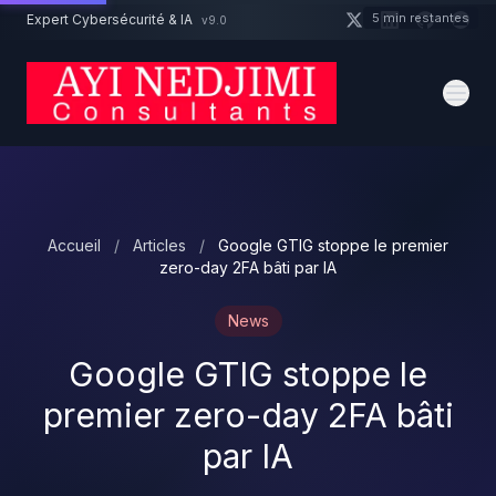
Aller au contenu principal
5 min restantes
Expert Cybersécurité & IA
v9.0
Un projet cybersécurité ?
Devis
Expert dispo · Réponse 24h
Accueil
/
Articles
/
Google GTIG stoppe le premier
zero-day 2FA bâti par IA
News
Google GTIG stoppe le
premier zero-day 2FA bâti
par IA