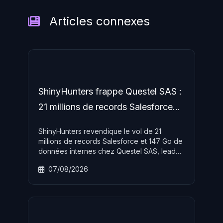
Articles connexes
ShinyHunters frappe Questel SAS :
21 millions de records Salesforce
volés
ShinyHunters revendique le vol de 21
millions de records Salesforce et 147 Go de
données internes chez Questel SAS, leader
français de la propriété intellectuelle.
07/08/2026
L'attaque s'inscrit dans une campagne
ciblant plus de 1 000 organisations via des
failles de configuration Salesforce.