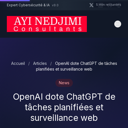
Aller au contenu principal
5 min restantes
Expert Cybersécurité & IA
v9.0
Un projet cybersécurité ?
Devis
Expert dispo · Réponse 24h
Accueil
/
Articles
/
OpenAI dote ChatGPT de tâches
planifiées et surveillance web
News
OpenAI dote ChatGPT de
tâches planifiées et
surveillance web